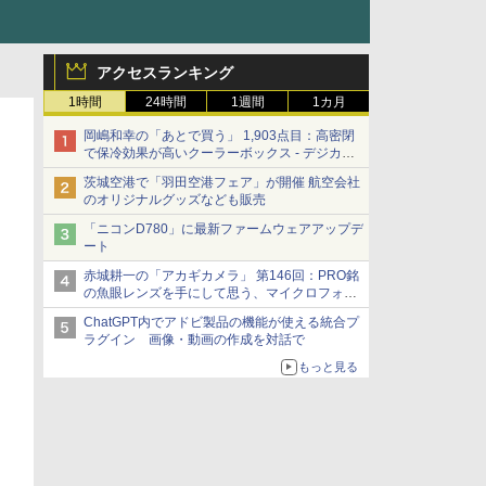
アクセスランキング
1時間
24時間
1週間
1カ月
岡嶋和幸の「あとで買う」 1,903点目：高密閉
で保冷効果が高いクーラーボックス - デジカメ
Watch
茨城空港で「羽田空港フェア」が開催 航空会社
のオリジナルグッズなども販売
「ニコンD780」に最新ファームウェアアップデ
ート
赤城耕一の「アカギカメラ」 第146回：PRO銘
の魚眼レンズを手にして思う、マイクロフォー
サーズへの期待と可能性
ChatGPT内でアドビ製品の機能が使える統合プ
ラグイン 画像・動画の作成を対話で
もっと見る