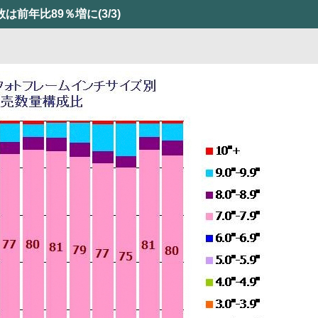
は前年比89％増に
(3/3)