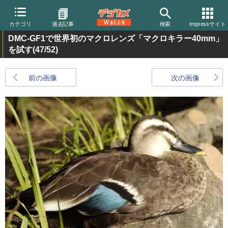
カテゴリ
過去記事
検索
Impressサイト
DMC-GF1で世界初のマクロレンズ「マクロキラー40mm」
を試す
(47/52)
前の画像
次の画像