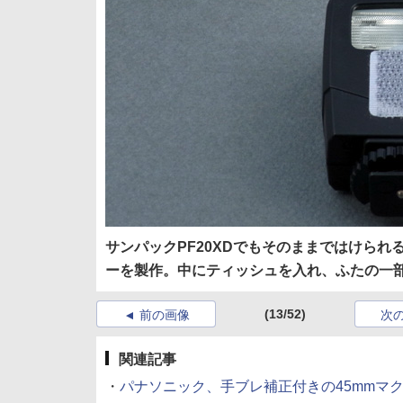
サンパックPF20XDでもそのままではけられ
ーを製作。中にティッシュを入れ、ふたの一
(13/52)
前の画像
次
関連記事
・
パナソニック、手ブレ補正付きの45mmマクロレン