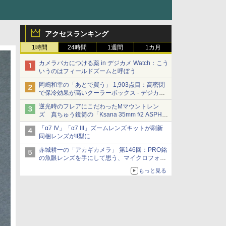
アクセスランキング
1時間
24時間
1週間
1カ月
カメラバカにつける薬 in デジカメ Watch：こう
いうのはフィールドズームと呼ぼう
岡嶋和幸の「あとで買う」 1,903点目：高密閉
で保冷効果が高いクーラーボックス - デジカメ
Watch
逆光時のフレアにこだわったMマウントレン
ズ 真ちゅう鏡筒の「Ksana 35mm f/2 ASPH.
シルバークローム」
「α7 IV」「α7 III」ズームレンズキットが刷新
同梱レンズがII型に
赤城耕一の「アカギカメラ」 第146回：PRO銘
の魚眼レンズを手にして思う、マイクロフォー
サーズへの期待と可能性
もっと見る