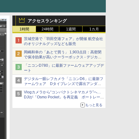
アクセスランキング
1時間
24時間
1週間
1カ月
茨城空港で「羽田空港フェア」が開催 航空会社
のオリジナルグッズなども販売
岡嶋和幸の「あとで買う」 1,903点目：高密閉
で保冷効果が高いクーラーボックス - デジカメ
Watch
「ニコンD780」に最新ファームウェアアップデ
ート
デジタル一眼レフカメラ「ニコンD6」に最新フ
ァームウェア Dタイプレンズで露出アンダー
になる現象の修正など
Vlogカメラから“コンパクトシネマカメラ”へ…
DJIが「Osmo Pocket」を再定義 ポートレート
重視の映像設計に
もっと見る