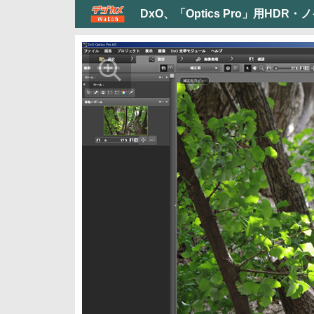
DxO、「Optics Pro」用HD