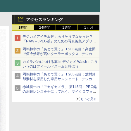
アクセスランキング
1時間
24時間
1週間
1カ月
デジカメアイテム丼：ありそうでなかった？
「RAW＋JPEG派」のための写真編集アプリ
カメラデフォルトのJPEGを大切にする
岡嶋和幸の「あとで買う」 1,903点目：高密閉
「Filmator」
で保冷効果が高いクーラーボックス - デジカメ
Watch
カメラバカにつける薬 in デジカメ Watch：こう
いうのはフィールドズームと呼ぼう
岡嶋和幸の「あとで買う」 1,905点目：放射冷
却素材を採用した車用サンシェード - デジカメ
Watch
赤城耕一の「アカギカメラ」 第146回：PRO銘
の魚眼レンズを手にして思う、マイクロフォー
サーズへの期待と可能性
もっと見る