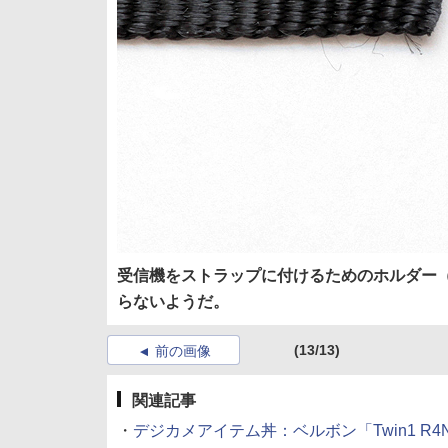
受信機をストラップに付けるためのホルダー
らないようだ。
(13/13)
前の画像
関連記事
・
デジカメアイテム丼：ベルボン「Twin1 R4N」 (