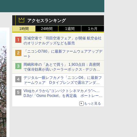
アクセスランキング
1時間
24時間
1週間
1カ月
茨城空港で「羽田空港フェア」が開催 航空会社
のオリジナルグッズなども販売
「ニコンD780」に最新ファームウェアアップデ
ート
岡嶋和幸の「あとで買う」 1,903点目：高密閉
で保冷効果が高いクーラーボックス - デジカメ
Watch
デジタル一眼レフカメラ「ニコンD6」に最新フ
ァームウェア Dタイプレンズで露出アンダー
になる現象の修正など
Vlogカメラから“コンパクトシネマカメラ”へ…
DJIが「Osmo Pocket」を再定義 ポートレート
重視の映像設計に
もっと見る