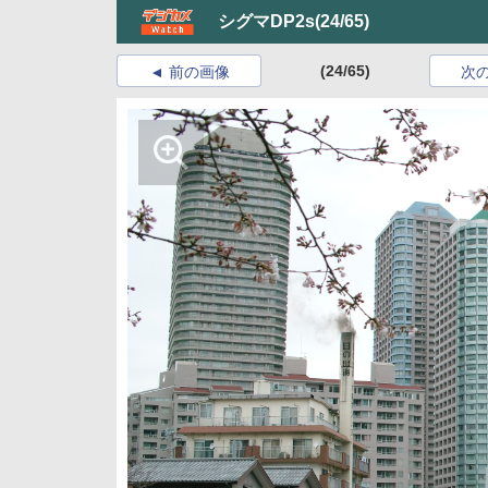
シグマDP2s
(24/65)
(24/65)
前の画像
次