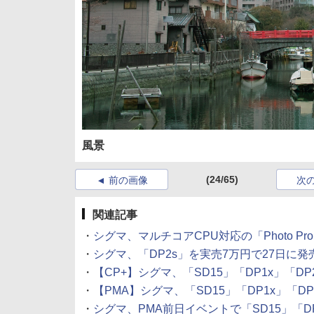
風景
(24/65)
前の画像
次
関連記事
・
シグマ、マルチコアCPU対応の「Photo Pro 4.
・
シグマ、「DP2s」を実売7万円で27日に発売 (20
・
【CP+】シグマ、「SD15」「DP1x」「DP2s」
・
【PMA】シグマ、「SD15」「DP1x」「DP2s
・
シグマ、PMA前日イベントで「SD15」「DP1x」