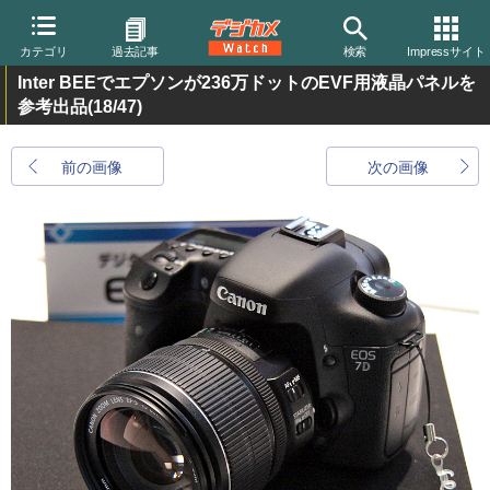
カテゴリ
過去記事
検索
Impressサイト
Inter BEEでエプソンが236万ドットのEVF用液晶パネルを
参考出品
(18/47)
前の画像
次の画像