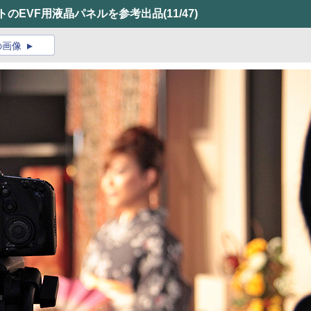
万ドットのEVF用液晶パネルを参考出品
(11/47)
の画像