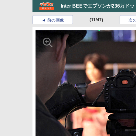
Inter BEEでエプソンが236
(11/47)
前の画像
次