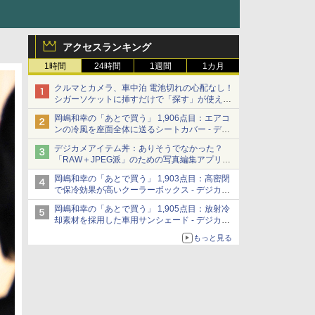
アクセスランキング
1時間
24時間
1週間
1カ月
クルマとカメラ、車中泊 電池切れの心配なし！
シガーソケットに挿すだけで「探す」が使える
スマートタグ - デジカメ Watch
岡嶋和幸の「あとで買う」 1,906点目：エアコ
ンの冷風を座面全体に送るシートカバー - デジ
カメ Watch
デジカメアイテム丼：ありそうでなかった？
「RAW＋JPEG派」のための写真編集アプリ
カメラデフォルトのJPEGを大切にする
岡嶋和幸の「あとで買う」 1,903点目：高密閉
「Filmator」
で保冷効果が高いクーラーボックス - デジカメ
Watch
岡嶋和幸の「あとで買う」 1,905点目：放射冷
却素材を採用した車用サンシェード - デジカメ
Watch
もっと見る