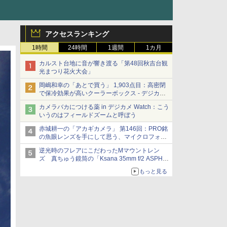
アクセスランキング
1時間
24時間
1週間
1カ月
カルスト台地に音が響き渡る「第48回秋吉台観
光まつり花火大会」
岡嶋和幸の「あとで買う」 1,903点目：高密閉
で保冷効果が高いクーラーボックス - デジカメ
Watch
カメラバカにつける薬 in デジカメ Watch：こう
いうのはフィールドズームと呼ぼう
赤城耕一の「アカギカメラ」 第146回：PRO銘
の魚眼レンズを手にして思う、マイクロフォー
サーズへの期待と可能性
逆光時のフレアにこだわったMマウントレン
ズ 真ちゅう鏡筒の「Ksana 35mm f/2 ASPH.
シルバークローム」
もっと見る