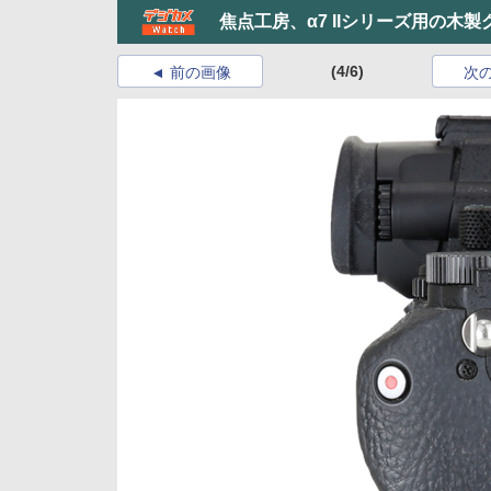
焦点工房、α7 IIシリーズ用の木製
(4/6)
前の画像
次