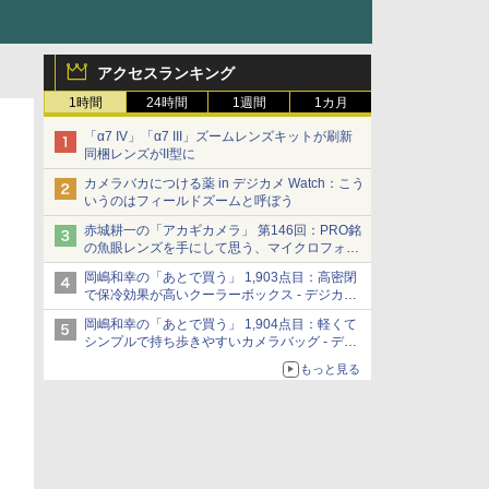
アクセスランキング
1時間
24時間
1週間
1カ月
「α7 IV」「α7 III」ズームレンズキットが刷新
同梱レンズがII型に
カメラバカにつける薬 in デジカメ Watch：こう
いうのはフィールドズームと呼ぼう
赤城耕一の「アカギカメラ」 第146回：PRO銘
の魚眼レンズを手にして思う、マイクロフォー
サーズへの期待と可能性
岡嶋和幸の「あとで買う」 1,903点目：高密閉
で保冷効果が高いクーラーボックス - デジカメ
Watch
岡嶋和幸の「あとで買う」 1,904点目：軽くて
シンプルで持ち歩きやすいカメラバッグ - デジ
カメ Watch
もっと見る