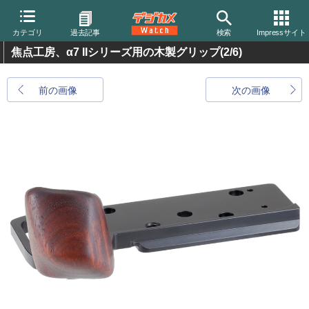
カテゴリ
過去記事
検索
Impressサイト
焦点工房、α7 IIシリーズ用の木製グリップ
(2/6)
前の画像
次の画像