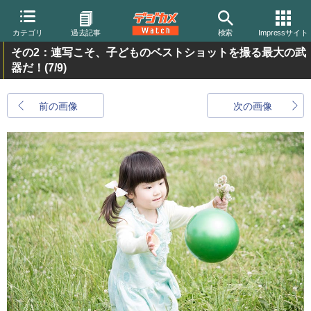
カテゴリ
過去記事
検索
Impressサイト
その2：連写こそ、子どものベストショットを撮る最大の武
器だ！
(7/9)
前の画像
次の画像