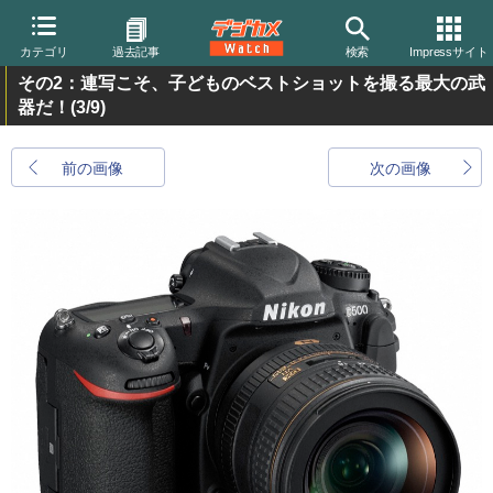
カテゴリ
過去記事
検索
Impressサイト
その2：連写こそ、子どものベストショットを撮る最大の武
器だ！
(3/9)
前の画像
次の画像