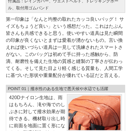
付属品：レインカバー、ウエストベルト、トレッキングポー
ル、取付用ゴムバンド
第一印象は「なんと均整の取れたカッコ良いバッグ！ サ
イズもちょうど良い」という感想だった。これはたぶん
皆さんも共感できると思う。使いやすい道具は見た瞬間
の印象が良くないとまずは愛着が湧かないもの。言い換
えれば使いづらい道具は一見して洗練されたスマートさ
がない。このバッグは初めて手に持った感触から、防
滴、耐磨性を備えた生地の質感と縫製の丁寧さが伝わっ
てくる。そして見た目より軽く感じる質量も、人間工学
に基づいた形状や重量配分が優れている証だと言える。
POINT 01｜撥水性のある生地で悪天候や水辺でも活躍
420Dナイロン生地は、雨
はもちろん、滝や海でのし
ぶきに対して撥水効果が期
待できる。機材取り出し時
に前面を地面に置く形にな