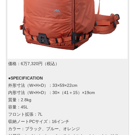
価格：6万7,320円（税込）
●SPECIFICATION
外形寸法（W×H×D）：33×59×22cm
内形寸法（W×H×D）：30×（41＋15）×19cm
質量：2.8kg
容量：45L
フロント拡張：7L
収納ノートPCサイズ：16インチ
カラー：ブラック、ブルー、オレンジ