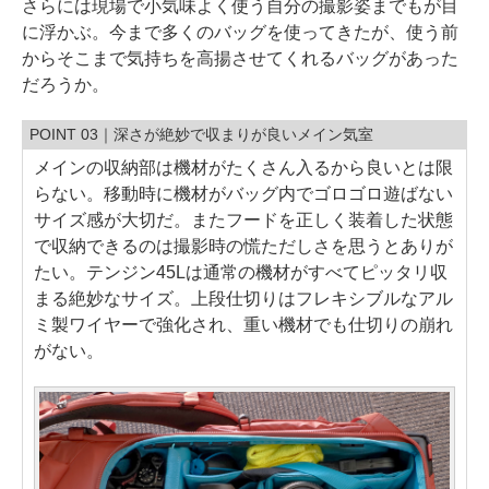
さらには現場で小気味よく使う自分の撮影姿までもが目
に浮かぶ。今まで多くのバッグを使ってきたが、使う前
からそこまで気持ちを高揚させてくれるバッグがあった
だろうか。
POINT 03｜深さが絶妙で収まりが良いメイン気室
メインの収納部は機材がたくさん入るから良いとは限
らない。移動時に機材がバッグ内でゴロゴロ遊ばない
サイズ感が大切だ。またフードを正しく装着した状態
で収納できるのは撮影時の慌ただしさを思うとありが
たい。テンジン45Lは通常の機材がすべてピッタリ収
まる絶妙なサイズ。上段仕切りはフレキシブルなアル
ミ製ワイヤーで強化され、重い機材でも仕切りの崩れ
がない。