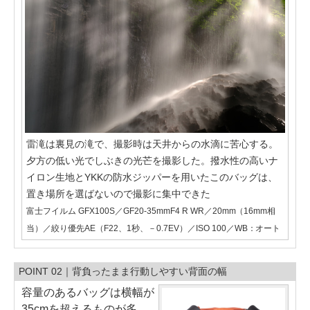
雷滝は裏見の滝で、撮影時は天井からの水滴に苦心する。
夕方の低い光でしぶきの光芒を撮影した。撥水性の高いナ
イロン生地とYKKの防水ジッパーを用いたこのバッグは、
置き場所を選ばないので撮影に集中できた
富士フイルム GFX100S／GF20-35mmF4 R WR／20mm（16mm相
当）／絞り優先AE（F22、1秒、－0.7EV）／ISO 100／WB：オート
POINT 02｜背負ったまま行動しやすい背面の幅
容量のあるバッグは横幅が
35cmを超えるものが多