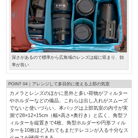
深さがあるので標準から広角域のレンズは縦に収まり、効
率が良い
POINT 04｜アレンジして多目的に使える上部の気室
カメラとレンズのほかに意外と多い荷物がフィルター
やホルダーなどの備品。これらは出し入れがスムーズ
でないと使いづらい。本バッグは上部気室の内寸が実
測で28×12×15cm（幅×高さ×奥行き）と広く、角型フ
ィルターを縦置きで4枚、角型ホルダーや円形フィル
ターを10枚ほど入れてもまだテレコンが入る十分なス
ペースが確保できる。