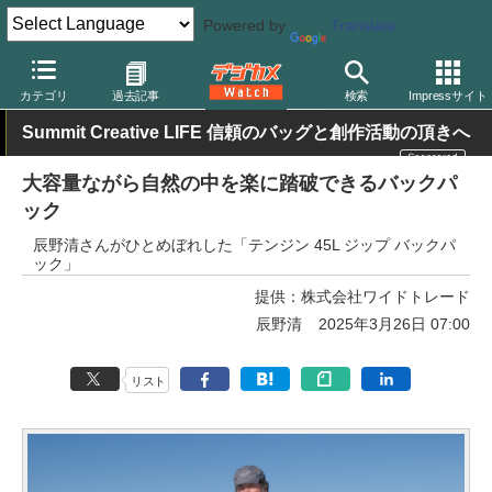
Powered by
Translate
デジカメ Watch
撮影用品
カメラバッグ
カテゴリ
過去記事
検索
Impressサイト
Summit Creative LIFE 信頼のバッグと創作活動の頂きへ
大容量ながら自然の中を楽に踏破できるバックパ
ック
辰野清さんがひとめぼれした「テンジン 45L ジップ バックパ
ック」
提供：
株式会社ワイドトレード
辰野清
2025年3月26日 07:00
リスト