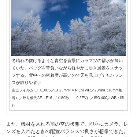
冬晴れの抜けるような青空を背景にカラマツの霧氷が輝い
ていた。バッグを背負いながら軽やかに歩き風景をスナッ
プする。背中への密着度が高いので天を見上げてもバラン
スが取りやすい
富士フイルム GFX100S／GF23mmF4 R LM WR／23mm（18mm相
当）／絞り優先AE（F16、1/180秒、－0.3EV）／ISO 400／WB：晴
れ
また、機材を入れる前の空の状態で、即座にカメラ、レ
ンズを入れたときの配置バランスの良さが想像できた。