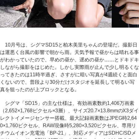
10月号は、シグマSD15と柏木美里ちゃんの登場だ。撮影日
は運悪く台風の影響で朝から雨。天気予報で昼からは晴れる事
がわかっていたので、早めの昼か、遅めの昼か……とドキドキ
しながら撮影をはじめた。しかし実際雨が止んで少し明るくな
ってきたのは11時半過ぎ、さすがに暗い写真が4週続くと面白
くないので、普段より30分だけスタジオを延長して明るい写
真を狙ったのが上ブロックとなる。
シグマ「SD15」の主な仕様は、有効画素数約1,406万画素
（2,652×1,768ピクセル×3層）、サイズ20.7×13.8mmのX3ダイ
レクトイメージセンサー搭載、最大記録画素数はJPEG時2,64
0×1,760ピクセル、RAW現像時5,280×3,520ピクセル、専用リ
チウムイオン充電池「BP-21」、対応メディアはSDHC/SDメ