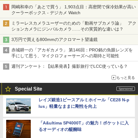
岡嶋和幸の「あとで買う」 1,903点目：高密閉で保冷効果が高い
クーラーボックス - デジカメ Watch
ミラーレスカメラユーザーのための「動画サブカメラ論」 アク
ションカメラにジンバルカメラ……その実質的な違いは？
3万円で買える800mmのアクロマート望遠鏡
赤城耕一の「アカギカメラ」 第146回：PRO銘の魚眼レンズを
手にして思う、マイクロフォーサーズへの期待と可能性
週刊アンケート：【結果発表】撮影旅行でLCC使っている？
もっと見る
Special Site
レイズ鍛造1ピースアルミホイール「CE28 N-p
lus」軽量なままに剛性を向上
「A&ultima SP4000T」の魅力！ポケットに入
るオーディオの醍醐味