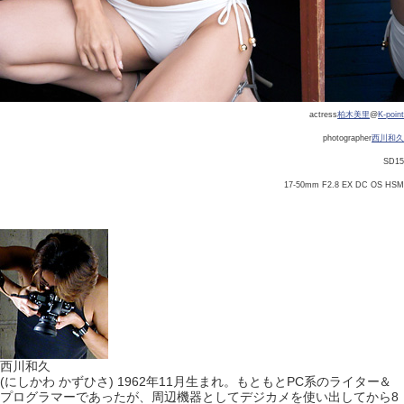
actress
柏木美里
@
K-point
photographer
西川和久
SD15
17-50mm F2.8 EX DC OS HSM
西川和久
(にしかわ かずひさ) 1962年11月生まれ。もともとPC系のライター＆
プログラマーであったが、周辺機器としてデジカメを使い出してから8