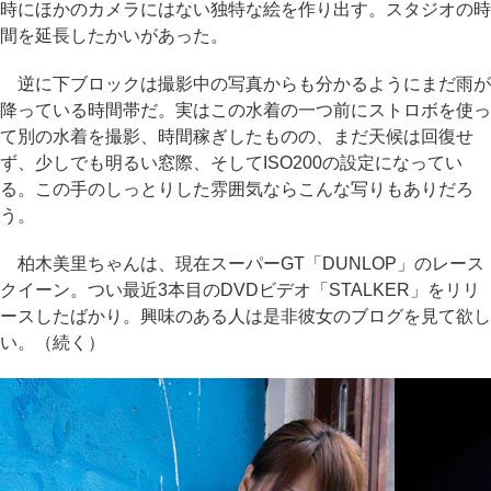
時にほかのカメラにはない独特な絵を作り出す。スタジオの時
間を延長したかいがあった。
逆に下ブロックは撮影中の写真からも分かるようにまだ雨が
降っている時間帯だ。実はこの水着の一つ前にストロボを使っ
て別の水着を撮影、時間稼ぎしたものの、まだ天候は回復せ
ず、少しでも明るい窓際、そしてISO200の設定になってい
る。この手のしっとりした雰囲気ならこんな写りもありだろ
う。
柏木美里ちゃんは、現在スーパーGT「DUNLOP」のレース
クイーン。つい最近3本目のDVDビデオ「STALKER」をリリ
ースしたばかり。興味のある人は是非彼女のブログを見て欲し
い。（続く）