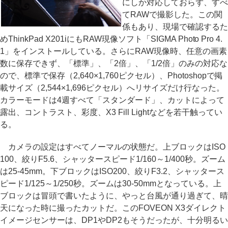
にしか対応しておらず、すべ
てRAWで撮影した。この関
係もあり、現場で確認するた
めThinkPad X201iにもRAW現像ソフト「SIGMA Photo Pro 4.
1」をインストールしている。さらにRAW現像時、任意の画素
数に保存できず、「標準」、「2倍」、「1/2倍」のみの対応な
ので、標準で保存（2,640×1,760ピクセル）、Photoshopで掲
載サイズ（2,544×1,696ピクセル）へリサイズだけ行なった。
カラーモードは4週すべて「スタンダード」、カットによって
露出、コントラスト、彩度、X3 Fill Lightなどを若干触ってい
る。
カメラの設定はすべてノーマルの状態だ。上ブロックはISO
100、絞りF5.6、シャッタースピード1/160～1/400秒。ズーム
は25-45mm。下ブロックはISO200、絞りF3.2、シャッタース
ピード1/125～1/250秒。ズームは30-50mmとなっている。上
ブロックは冒頭で書いたように、やっと台風が通り過ぎて、晴
天になった時に撮ったカットだ。このFOVEON X3ダイレクト
イメージセンサーは、DP1やDP2もそうだったが、十分明るい