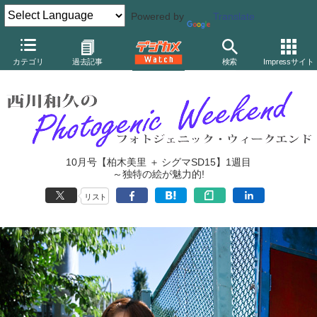
Powered by
Translate
デジカメ Watch
レンズ
交換レンズ
シグマ
カテゴリ
過去記事
検索
Impressサイト
10月号【柏木美里 ＋ シグマSD15】1週目
～独特の絵が魅力的!
リスト