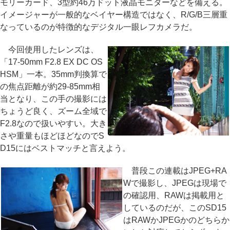
モリーカード、3型約46万ドット液晶モニターなどを備える。
イメージャーが一般的なベイヤー構造ではなく、R/G/B三層重
なっているのが特徴的なデジタル一眼レフカメラだ。
今回使用したレンズは、
「17-50mm F2.8 EX DC OS
HSM」一本。35mm判換算で
の焦点距離が約29-85mm相
当となり、この手の撮影には
ちょうど良く、ズーム全域で
F2.8なので扱いやすい。大き
さや重量もほどほどなのでS
D15にはベストマッチと言えよう。
普段この連載はJPEG+RA
Wで撮影し、JPEGは現場で
の確認用、RAWは掲載用と
しているのだが、このSD15
はRAWかJPEGかのどちらか