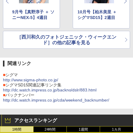
9月号【真野淳子 ＋ ソ
10月号【柏木美里 ＋
ニーNEX-5】4週目
シグマSD15】2週目
［西川和久のフォトジェニック・ウィークエン
ド］の他の記事を見る
関連リンク
■
シグマ
http://www.sigma-photo.co.jp/
■
シグマSD15関連記事リンク集
http://dc.watch.impress.co.jp/backno/dslr/883.html
■
バックナンバー
http://dc.watch.impress.co.jp/cda/weekend_backnumber/
アクセスランキング
1時間
24時間
1週間
1カ月