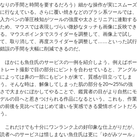
なりの手間と時間を要するだろう）細かな操作が実にスムーズ
に行なえている。さらに覆い焼きなどのブラシ系ツールでは、
入力ペンの筆圧検知がツールの強度や太さとリニアに連動する
ため、マウスでは表現しづらい微妙なタッチも画像に反映でき
る。マウスポインタでスライダーを調整して、画像上で試し
て、取り消して、再度スライダーを調整して……といった試行
錯誤の手間を大幅に削減できるのだ。
ほかにも魚住氏のサービスの一例を紹介しよう。例えばポー
トレート撮影で目の部分にピントを合わせていると、アングル
によっては鼻の一部にもピントが来て、質感が目立ってしま
う。そんな時は、解像してしまった肌の部分を20〜25%の強
さで大まかにぼかしてやることで、鑑賞者の目がより自然にモ
デルの目へと惹きつけられる作品になるという。これも、作業
の前後を見比べてはじめて違いを実感できる愛情ポイントだろ
う。
これだけでも十分にワンランク上の好印象な仕上がりだが、
読者へのサービスは惜しまない魚住氏は更に「ゆがみツール」