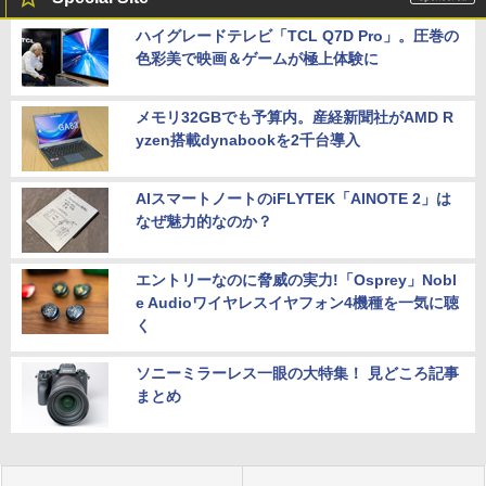
ハイグレードテレビ「TCL Q7D Pro」。圧巻の
色彩美で映画＆ゲームが極上体験に
メモリ32GBでも予算内。産経新聞社がAMD R
yzen搭載dynabookを2千台導入
AIスマートノートのiFLYTEK「AINOTE 2」は
なぜ魅力的なのか？
エントリーなのに脅威の実力!「Osprey」Nobl
e Audioワイヤレスイヤフォン4機種を一気に聴
く
ソニーミラーレス一眼の大特集！ 見どころ記事
まとめ