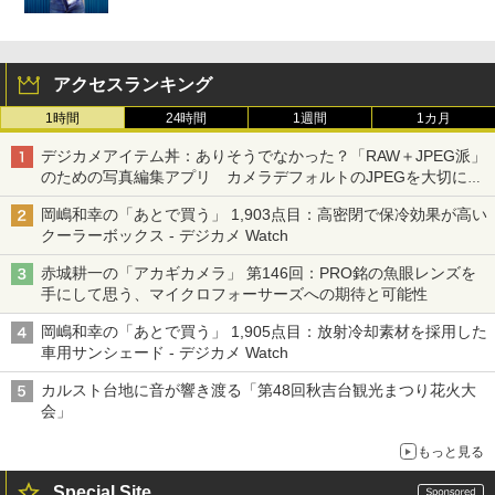
アクセスランキング
1時間
24時間
1週間
1カ月
デジカメアイテム丼：ありそうでなかった？「RAW＋JPEG派」
のための写真編集アプリ カメラデフォルトのJPEGを大切にす
る「Filmator」
岡嶋和幸の「あとで買う」 1,903点目：高密閉で保冷効果が高い
クーラーボックス - デジカメ Watch
赤城耕一の「アカギカメラ」 第146回：PRO銘の魚眼レンズを
手にして思う、マイクロフォーサーズへの期待と可能性
岡嶋和幸の「あとで買う」 1,905点目：放射冷却素材を採用した
車用サンシェード - デジカメ Watch
カルスト台地に音が響き渡る「第48回秋吉台観光まつり花火大
会」
もっと見る
Special Site