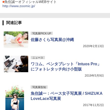
■
魚住誠一オフィシャルWEBサイト
http://www.zoomic.jp/
関連記事
写真展PICK UP
佐藤さくら写真展@沖縄
2020年2月13日
ニュース
ワコム、ペンタブレット「Intuos Pro」
にフォトレタッチ向け小型版
2019年5月9日
写真展告知
魚住誠一：ベース女子写真展 / SHIZUKA
LoveLace写真展
2017年11月2日