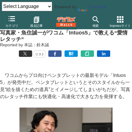
Powered by
Translate
デジカメ Watch
その他
カテゴリ
過去記事
検索
Impressサイト
写真家・魚住誠一がワコム「Intuos5」で教える“愛情
レタッチ”
Reported by 本誌：鈴木誠
リスト
ワコムからプロ向けペンタブレットの最新モデル「Intuos
5」が発売中だ。ペンタブレットというとそのスタイルから一
見“絵を描くための道具”とイメージしてしまいがちだが、写真
のレタッチ作業にも快適化・高速化で大きな力を発揮する。