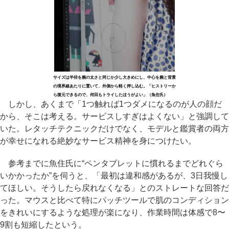
サイズは半径を腕の太さと同じか少し大きめにし、中心を腕と背景
の境界線あたりに置いて、外側から軽く押し込む。「ヒストリーか
ら復元できるので、何回もトライしたほうがよい」（魚住氏）
しかし、あくまで「1つ触れば1つダメになるのが人の顔だ
から、そこは考える。サービスしすぎはよくない」と強調して
いた。レタッチテクニックだけでなく、モデルと鑑賞者の両方
が幸せになれる絶妙なサービス精神を身につけたい。
参考までに魚住氏に“ペンタブレットに慣れるまでどれぐら
いかかったか”を伺うと、「最初は違和感があるが、3日我慢し
てほしい。そうしたら戻れなくなる」とのストレートな回答だ
った。マウスと比べて特にパッチツールで肌のコンディション
をきれいにするような処理が楽になり、作業時間は体感で8〜
9割も短縮したという。