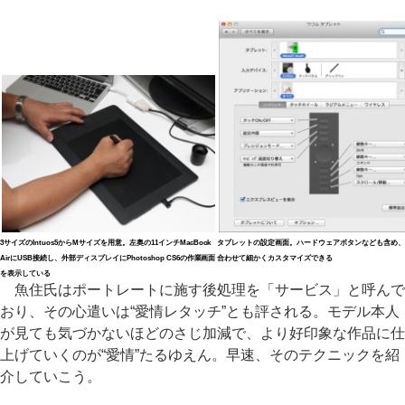
3サイズのIntuos5からMサイズを用意。左奥の11インチMacBook
タブレットの設定画面。ハードウェアボタンなども含め、
AirにUSB接続し、外部ディスプレイにPhotoshop CS6の作業画面
合わせて細かくカスタマイズできる
を表示している
魚住氏はポートレートに施す後処理を「サービス」と呼んで
おり、その心遣いは“愛情レタッチ”とも評される。モデル本人
が見ても気づかないほどのさじ加減で、より好印象な作品に仕
上げていくのが“愛情”たるゆえん。早速、そのテクニックを紹
介していこう。