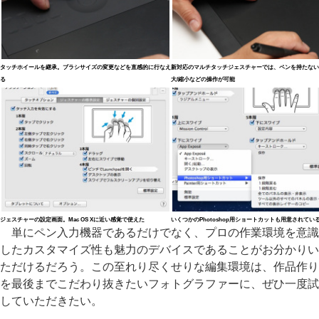
タッチホイールを継承。ブラシサイズの変更などを直感的に行なえ
新対応のマルチタッチジェスチャーでは、ペンを持たない
る
大/縮小などの操作が可能
ジェスチャーの設定画面。Mac OS Xに近い感覚で使えた
いくつかのPhotoshop用ショートカットも用意されてい
単にペン入力機器であるだけでなく、プロの作業環境を意識
したカスタマイズ性も魅力のデバイスであることがお分かりい
ただけるだろう。この至れり尽くせりな編集環境は、作品作り
を最後までこだわり抜きたいフォトグラファーに、ぜひ一度試
していただきたい。