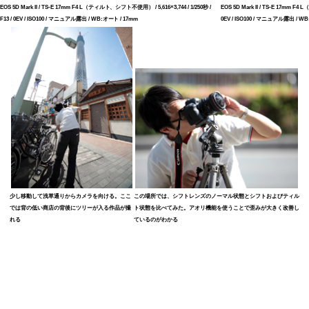
EOS 5D Mark II / TS-E 17mm F4 L（ティルト、シフト不使用） / 5,616×3,744 / 1/250秒 /
EOS 5D Mark II / TS-E 17mm F4
F13 / 0EV / ISO100 / マニュアル露出 / WB:オート / 17mm
0EV / ISO100 / マニュアル露出 / W
少し移動して浅草通りからカメラを向ける。ここ
この場所では、シフトレンズのノーマル状態とシフトおよびティル
では背の低い商店の背後にツリーが入る作品が撮
ト状態を比べてみた。アオリ機能を使うことで歪みが大きく改善し
れる
ているのがわかる