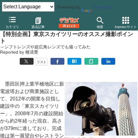
Powered by
Translate
デジカメ Watch
レンズ
交換レンズ
キヤノン
カテゴリ
過去記事
検索
Impressサイト
【特別企画】東京スカイツリーのオススメ撮影ポイン
ト
～シフトレンズや超広角レンズでも撮ってみた
Reported by 種清豊
リスト
墨田区押上業平橋地区に新
電波塔および商業施設とし
て、2012年の開業を目指し
建設中の「東京スカイツリ
ー」。2008年7月の建設開始
から約2年経った現在、高さ
が379mに達しており、完成
後は第一展望台やレストラン