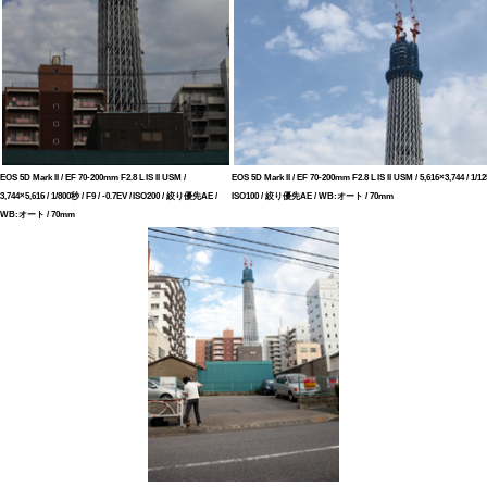
EOS 5D Mark II / EF 70-200mm F2.8 L IS II USM /
EOS 5D Mark II / EF 70-200mm F2.8 L IS II USM / 5,616×3,744 / 1/12
3,744×5,616 / 1/800秒 / F9 / -0.7EV / ISO200 / 絞り優先AE /
ISO100 / 絞り優先AE / WB:オート / 70mm
WB:オート / 70mm