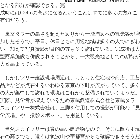
撮影当日（5月18日）の高さは379mだった東京スカイツリー
となる部分が確認できる。完
成時には634mの高さになるということはすでに多くの方がご
存知だろう。
東京タワーの高さを超えた辺りから一層周辺への観光客が増
加したそうで、平日、休日ともに周辺地域は多くの人でにぎわ
い、加えて写真撮影が目的の方も多く訪れている。完成後は大
型商業施設も併設されることから、一大観光地としての期待が
大変高まっている。
しかしツリー建設現場周辺は、もともと住宅地や商店、工芸
品店などが点在するいわゆる東京の下町が広がっていて、多く
の人が集中して訪れる環境はこれから整備されていくようだ。
実際、見学者が増えているため東武鉄道株式会社と東武タワー
スカイツリー株式会社は、三脚を使用しての撮影が可能な「見
学広場」や「撮影スポット」を用意している。
当然スカイツリーは背の高い建造物なので、そこに限らず現
在の高さでも、遠くは筑波山や宇都宮からも確認できるそうだ