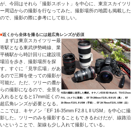
が、今回はそれら「撮影スポット」を中心に、東京スカイツリ
ー周辺からの撮影を行なってみた。撮影場所の地図も掲載した
ので、撮影の際に参考にして欲しい。
■
近くから全体を撮るには超広角レンズが必須
まずは東京スカイツリー最
寄駅となる東武伊勢崎線、業
平橋駅から時計回りに建設現
場沿を歩き、撮影場所を探
す。すぐに「見学広場」があ
るので三脚を使っての撮影が
可能だ。ただ、ツリーの麓か
らの撮影になるので、全景を
今回の撮影に使用した機材。キヤノンEOS 5D Mark II、TS-E 17mm
入れるとなると17mm近くの
F4 L（カメラに装着）、EF 70-200mm F2.8 L IS II US（奥）、EF
超広角レンズが必要となる。
16-35mm F2.8 L II USM（手前）、EF 24-70mm F2.8 L USM（左）
ここでは、キヤノン「EF 16-35mm F2.8 L II USM」を中心に撮
影した。ツリーのみを撮影することもできるわけだが、線路沿
いということで、架線も少し入れて撮影している。