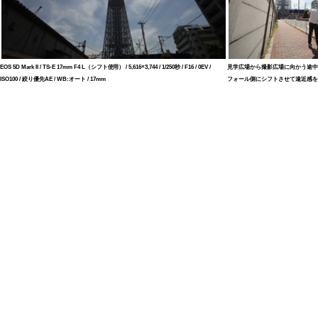
EOS 5D Mark II / TS-E 17mm F4 L（シフト使用） / 5,616×3,744 / 1/250秒 / F16 / 0EV /
見学広場から撮影広場に向かう途中
ISO100 / 絞り優先AE / WB:オート / 17mm
フォール側にシフトさせて遠近感を