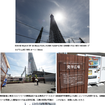
EOS 5D Mark II / EF 16-35mm F2.8 L II USM / 5,616×3,744 / 1/500秒 / F11 / 0EV / ISO100 / プ
ログラムAE / WB:オート / 16mm
東武鉄道と東京スカイツリーの事業会社である東武タワースカイツ
鉄道保守作業時などを除くといつでも利用できる。自動販
リーが用意した敷地の1つである見学広場。三脚の利用が可能だ
ンチがあり、休憩にも良いだろう