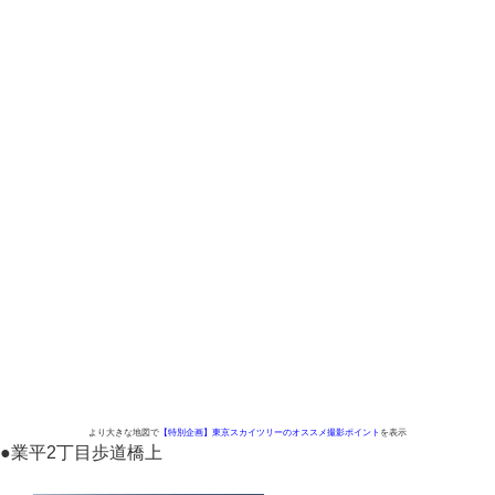
より大きな地図で
【特別企画】東京スカイツリーのオススメ撮影ポイント
を表示
●
業平2丁目歩道橋上