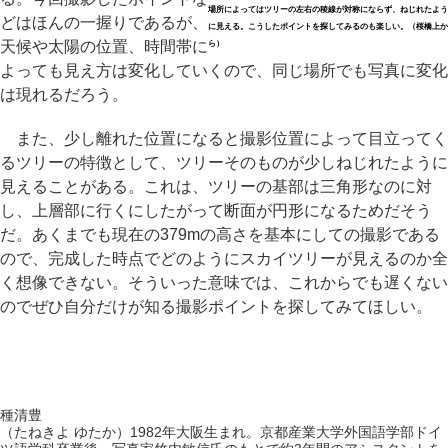
場所によってはツリーの左右の稜線が対称にならず、ねじれたよう
どはほんの一握りであるが、
に見える。こうしたポイントを探してみるのも楽しい。（桜橋上か
天候や太陽の位置、時間帯に
ら）
よっても見え方は変化していくので、同じ場所でも写真に変化
は現れるだろう。
また、少し離れた位置になると撮影位置によって目立ってく
るツリーの特徴として、ツリーそのものが少しねじれたように
見えることがある。これは、ツリーの基部は三角形なのに対
し、上層部に行くにしたがって断面が円形になるためだそう
だ。あくまでも現在の379mの高さを基本にしての撮影である
ので、完成した時点でどのようにスカイツリーが見えるのか全
く想像できない。そういった意味では、これからでも遅くない
のでぜひ自分だけが知る撮影ポイントを探してみてほしい。
種清豊
（たねきよ ゆたか）1982年大阪生まれ。京都産業大学外国語学部ドイ