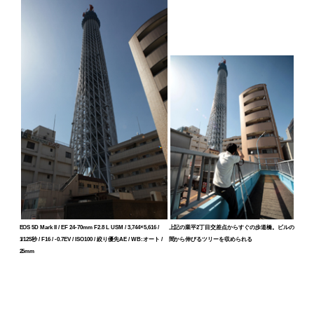
EOS 5D Mark II / EF 24-70mm F2.8 L USM / 3,744×5,616 /
上記の業平2丁目交差点からすぐの歩道橋。ビルの
1/125秒 / F16 / -0.7EV / ISO100 / 絞り優先AE / WB:オート /
間から伸びるツリーを収められる
25mm