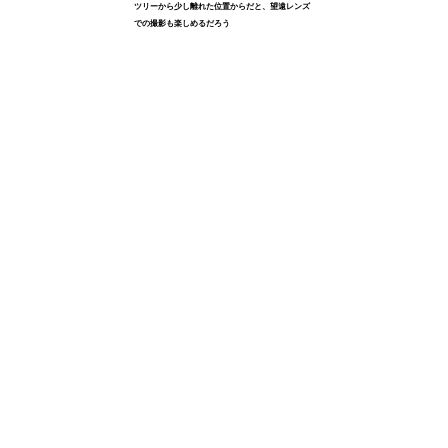
ツリーから少し離れた位置からだと、望遠レンズ
での撮影も楽しめるだろう