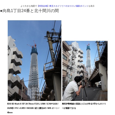
より大きな地図で
【特別企画】東京スカイツリーのオススメ撮影ポイント
を表示
●
向島1丁目24番と北十間川の間
EOS 5D Mark II / EF 24-70mm F2.8 L USM / 3,744×5,616 /
東武伊勢崎線の高架とビルが作るV字からのツリ
1/125秒 / F9 / +0.3EV / ISO100 / 絞り優先AE / WB:オート /
ーが撮影できる
40mm