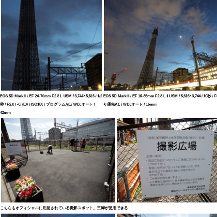
EOS 5D Mark II / EF 24-70mm F2.8 L USM / 3,744×5,616 / 1/2
EOS 5D Mark II / EF 16-35mm F2.8 L II USM / 5,616×3,744 / 10秒 / F6
秒 / F2.8 / -0.7EV / ISO100 / プログラムAE / WB:オート /
り優先AE / WB:オート / 16mm
42mm
こちらもオフィシャルに用意されている撮影スポット。三脚が使用できる