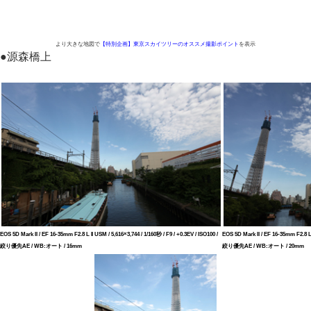
より大きな地図で
【特別企画】東京スカイツリーのオススメ撮影ポイント
を表示
●
源森橋上
EOS 5D Mark II / EF 16-35mm F2.8 L II USM / 5,616×3,744 / 1/160秒 / F9 / +0.3EV / ISO100 /
EOS 5D Mark II / EF 16-35mm F2.8 L I
絞り優先AE / WB:オート / 16mm
絞り優先AE / WB:オート / 20mm