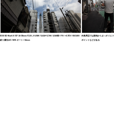
EOS 5D Mark II / EF 16-35mm F2.8 L II USM / 5,616×3,744 / 1/160秒 / F9 / +0.7EV / ISO100 /
向島周辺では路地からまっすぐにツ
絞り優先AE / WB:オート / 16mm
ポイントなどがある