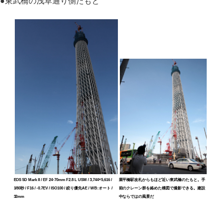
●
東武橋の浅草通り側たもと
EOS 5D Mark II / EF 24-70mm F2.8 L USM / 3,744×5,616 /
業平橋駅改札からもほど近い東武橋のたもと。手
1/80秒 / F16 / -0.7EV / ISO100 / 絞り優先AE / WB:オート /
前のクレーン群を絡めた構図で撮影できる。建設
32mm
中ならではの風景だ