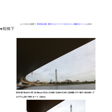
より大きな地図で
【特別企画】東京スカイツリーのオススメ撮影ポイント
を表示
●
桜橋下
EOS 5D Mark II / EF 16-35mm F2.8 L II USM / 5,616×3,744 / 1/200秒 / F7 / 0EV / ISO100 / プ
ログラムAE / WB:オート / 16mm