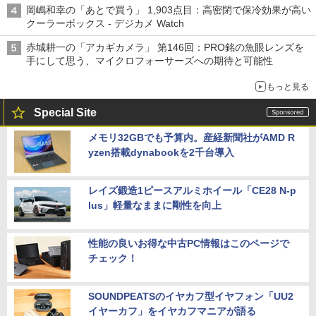
岡嶋和幸の「あとで買う」 1,903点目：高密閉で保冷効果が高い
クーラーボックス - デジカメ Watch
赤城耕一の「アカギカメラ」 第146回：PRO銘の魚眼レンズを
手にして思う、マイクロフォーサーズへの期待と可能性
もっと見る
Special Site
メモリ32GBでも予算内。産経新聞社がAMD R
yzen搭載dynabookを2千台導入
レイズ鍛造1ピースアルミホイール「CE28 N-p
lus」軽量なままに剛性を向上
性能の良いお得な中古PC情報はこのページで
チェック！
SOUNDPEATSのイヤカフ型イヤフォン「UU2
イヤーカフ」をイヤカフマニアが語る