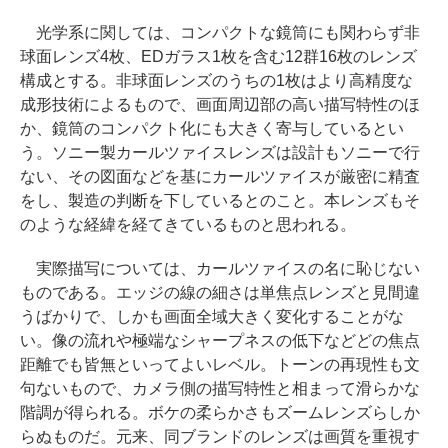
光学系に関しては、コンパクトな鏡筒にも関わらず非
球面レンズ4枚、EDガラス1枚を含む12群16枚のレンズ
構成とする。非球面レンズのうちの1枚はより高精度な
成形技術によるもので、画面周辺部の高い描写特性のほ
か、鏡筒のコンパクト化にも大きく寄与しているとい
う。ソニー製カールツァイスレンズは設計もソニーで行
ない、その図面などを基にカールツァイスが厳密に精査
をし、製造の判断を下しているとのこと。本レンズもそ
のような経緯を経てきているものと思われる。
実際描写については、カールツァイスの名に恥じない
ものである。エッジの線の細さは単焦点レンズと見間違
うばかりで、しかも画面全域大きく変化することがな
い。像の流れや極端なシャープネスの低下などどの焦点
距離でも皆無といってよいレベル。トーンの再現性も文
句ないもので、カメラ側の描写特性と相まって滑らかな
階調が得られる。ボケの柔らかさもズームレンズらしか
らぬものだ。元来、同ブランドのレンズは画質を重視す