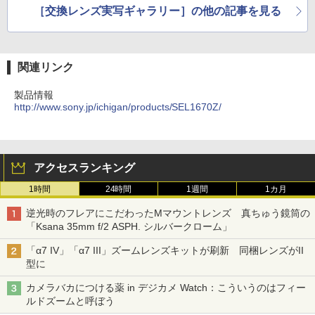
［交換レンズ実写ギャラリー］の他の記事を見る
関連リンク
製品情報
http://www.sony.jp/ichigan/products/SEL1670Z/
アクセスランキング
1時間
24時間
1週間
1カ月
逆光時のフレアにこだわったMマウントレンズ 真ちゅう鏡筒の
「Ksana 35mm f/2 ASPH. シルバークローム」
「α7 IV」「α7 III」ズームレンズキットが刷新 同梱レンズがII
型に
カメラバカにつける薬 in デジカメ Watch：こういうのはフィー
ルドズームと呼ぼう