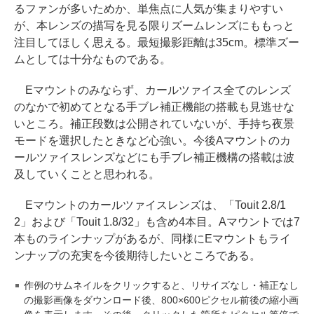
るファンが多いためか、単焦点に人気が集まりやすい
が、本レンズの描写を見る限りズームレンズにももっと
注目してほしく思える。最短撮影距離は35cm。標準ズー
ムとしては十分なものである。
Eマウントのみならず、カールツァイス全てのレンズ
のなかで初めてとなる手ブレ補正機能の搭載も見逃せな
いところ。補正段数は公開されていないが、手持ち夜景
モードを選択したときなど心強い。今後Aマウントのカ
ールツァイスレンズなどにも手ブレ補正機構の搭載は波
及していくことと思われる。
Eマウントのカールツァイスレンズは、「Touit 2.8/1
2」および「Touit 1.8/32」も含め4本目。Aマウントでは7
本ものラインナップがあるが、同様にEマウントもライ
ンナップの充実を今後期待したいところである。
作例のサムネイルをクリックすると、リサイズなし・補正なし
の撮影画像をダウンロード後、800×600ピクセル前後の縮小画