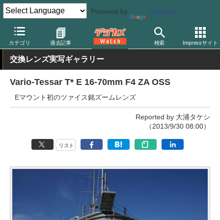
Powered by
Translate
デジカメ Watch
レンズ
交換レンズ
ソニー
カテゴリ
過去記事
検索
Impressサイト
交換レンズ実写ギャラリー
Vario-Tessar T* E 16-70mm F4 ZA OSS
Eマウント初のツァイス銘ズームレンズ
Reported by 大浦タケシ
（2013/9/30 08:00）
リスト