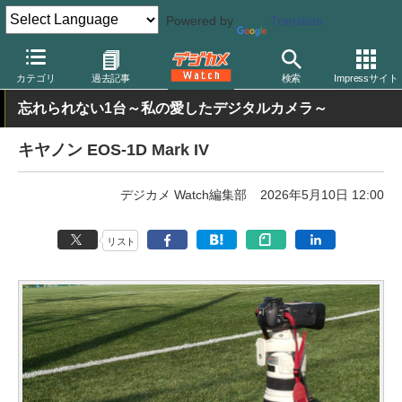
Powered by
Translate
デジカメ Watch
カメラ
一眼レフカメラ
キヤノン
カテゴリ
過去記事
検索
Impressサイト
忘れられない1台～私の愛したデジタルカメラ～
キヤノン EOS-1D Mark IV
デジカメ Watch編集部
2026年5月10日 12:00
リスト