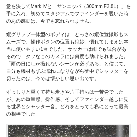
意を決してMark IVと「サンニッパ（300mm F2.8L）」を
手に入れ、初めてスタジアムでファインダーを覗いた時
のあの感動は、今でも忘れられません。
縦グリップ一体型のボディは、とっさの縦位置撮影もス
ムーズで、操作ボタンの位置も絶妙。慣れてしまえば本
当に使いやすい1台でした。サッカーは雨でも試合があ
るので、タフなこのカメラには何度も助けられました。
「雨の日にしか撮れないシーンが必ずある」と信じて、
自分も機材もずぶ濡れになりながら夢中でシャッターを
切ったのは、今では懐かしい思い出です。
ずっしりと重くて持ち歩きや片手持ちは一苦労でした
が、あの重量感、操作感、そしてファインダー越しに見
る世界とシャッター音。どれをとっても私にとって最高
の相棒でした。