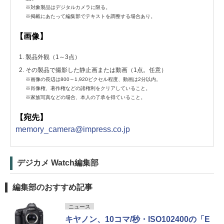
※対象製品はデジタルカメラに限る。
※掲載にあたって編集部でテキストを調整する場合あり。
【画像】
製品外観（1～3点）
その製品で撮影した静止画または動画（1点。任意）
※画像の長辺は800～1,920ピクセル程度、動画は2分以内。
※肖像権、著作権などの諸権利をクリアしていること。
※家族写真などの場合、本人の了承を得ていること。
【宛先】
memory_camera@impress.co.jp
デジカメ Watch編集部
編集部のおすすめ記事
ニュース
キヤノン、10コマ/秒・ISO102400の「E