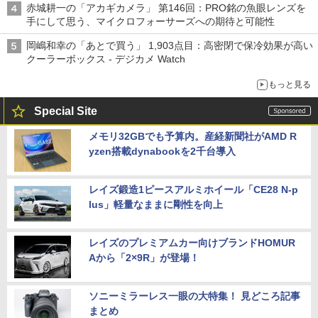
赤城耕一の「アカギカメラ」 第146回：PRO銘の魚眼レンズを
手にして思う、マイクロフォーサーズへの期待と可能性
岡嶋和幸の「あとで買う」 1,903点目：高密閉で保冷効果が高い
クーラーボックス - デジカメ Watch
もっと見る
Special Site
メモリ32GBでも予算内。産経新聞社がAMD R
yzen搭載dynabookを2千台導入
レイズ鍛造1ピースアルミホイール「CE28 N-p
lus」軽量なままに剛性を向上
レイズのプレミアムカー向けブランドHOMUR
Aから「2×9R」が登場！
ソニーミラーレス一眼の大特集！ 見どころ記事
まとめ