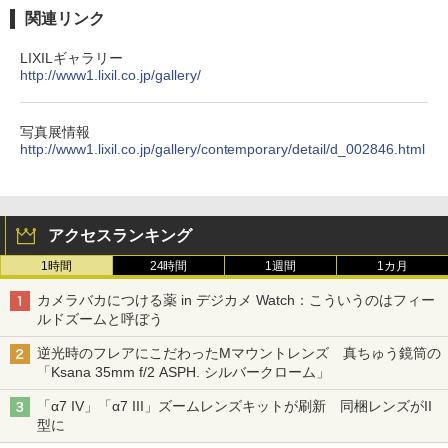
関連リンク
LIXILギャラリー
http://www1.lixil.co.jp/gallery/
写真展情報
http://www1.lixil.co.jp/gallery/contemporary/detail/d_002846.html
アクセスランキング
1時間
24時間
1週間
1カ月
カメラバカにつける薬 in デジカメ Watch：こういうのはフィー
ルドズームと呼ぼう
逆光時のフレアにこだわったMマウントレンズ 真ちゅう鏡筒の
「Ksana 35mm f/2 ASPH. シルバークローム」
「α7 IV」「α7 III」ズームレンズキットが刷新 同梱レンズがII
型に