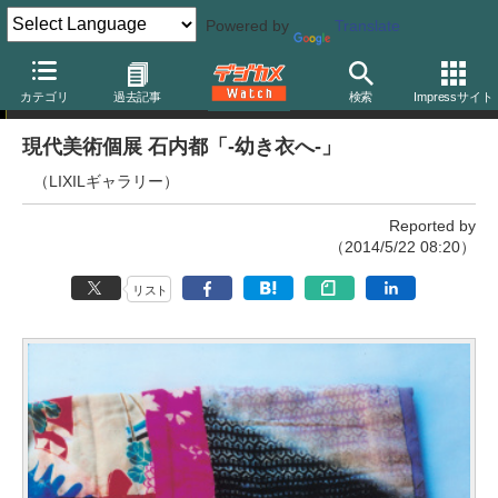
Powered by
Translate
写真展
カテゴリ
過去記事
検索
Impressサイト
現代美術個展 石内都「-幼き衣へ-」
（LIXILギャラリー）
Reported by
（2014/5/22 08:20）
リスト