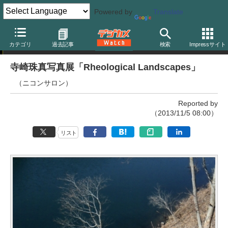
Powered by
Translate
写真展
カテゴリ
過去記事
検索
Impressサイト
寺崎珠真写真展「Rheological Landscapes」
（ニコンサロン）
Reported by
（2013/11/5 08:00）
リスト