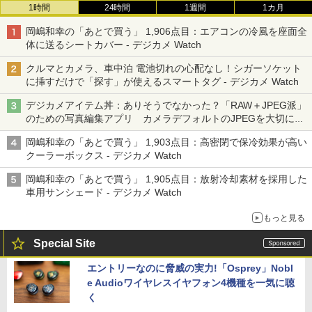
1時間
24時間
1週間
1カ月
岡嶋和幸の「あとで買う」 1,906点目：エアコンの冷風を座面全
体に送るシートカバー - デジカメ Watch
クルマとカメラ、車中泊 電池切れの心配なし！シガーソケット
に挿すだけで「探す」が使えるスマートタグ - デジカメ Watch
デジカメアイテム丼：ありそうでなかった？「RAW＋JPEG派」
のための写真編集アプリ カメラデフォルトのJPEGを大切にす
る「Filmator」
岡嶋和幸の「あとで買う」 1,903点目：高密閉で保冷効果が高い
クーラーボックス - デジカメ Watch
岡嶋和幸の「あとで買う」 1,905点目：放射冷却素材を採用した
車用サンシェード - デジカメ Watch
もっと見る
Special Site
エントリーなのに脅威の実力!「Osprey」Nobl
e Audioワイヤレスイヤフォン4機種を一気に聴
く