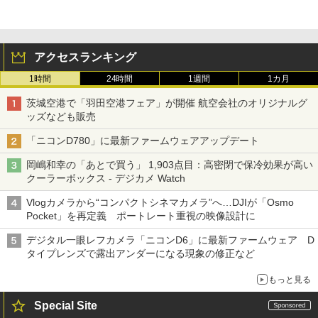
アクセスランキング
1時間
24時間
1週間
1カ月
茨城空港で「羽田空港フェア」が開催 航空会社のオリジナルグ
ッズなども販売
「ニコンD780」に最新ファームウェアアップデート
岡嶋和幸の「あとで買う」 1,903点目：高密閉で保冷効果が高い
クーラーボックス - デジカメ Watch
Vlogカメラから“コンパクトシネマカメラ”へ…DJIが「Osmo
Pocket」を再定義 ポートレート重視の映像設計に
デジタル一眼レフカメラ「ニコンD6」に最新ファームウェア D
タイプレンズで露出アンダーになる現象の修正など
もっと見る
Special Site