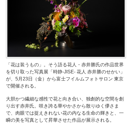
「花は装うもの」。そう語る花人・赤井勝氏の作品世界
を切り取った写真展「時静-JISE- 花人 赤井勝のせかい」
が、5月23日（金）から富士フイルムフォトサロン 東京
で開催される。
大胆かつ繊細な感性で花と向き合い、独創的な空間を創
り出す赤井氏。咲き誇る華やかさから散りゆく儚さま
で、肉眼では捉えきれない花の内なる生命の輝きと、一
瞬の美を写真として昇華させた作品が展示される。