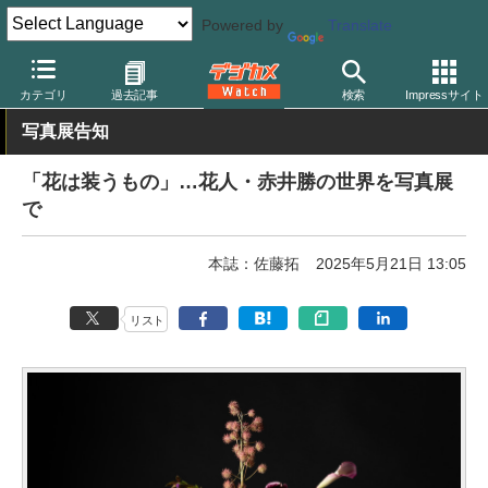
Powered by
Translate
デジカメ Watch
撮影情報
花
カテゴリ
過去記事
検索
Impressサイト
写真展告知
「花は装うもの」…花人・赤井勝の世界を写真展
で
本誌：佐藤拓
2025年5月21日 13:05
リスト