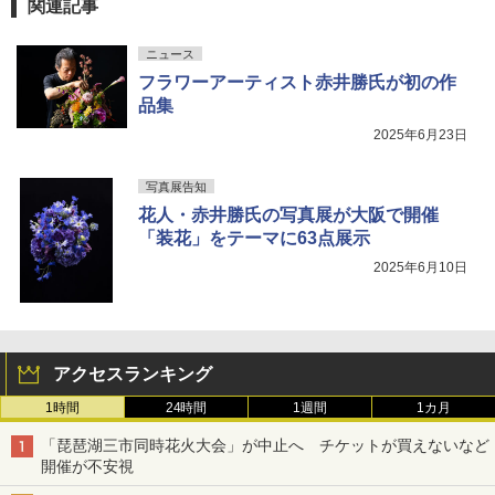
関連記事
ニュース
フラワーアーティスト赤井勝氏が初の作
品集
2025年6月23日
写真展告知
花人・赤井勝氏の写真展が大阪で開催
「装花」をテーマに63点展示
2025年6月10日
アクセスランキング
1時間
24時間
1週間
1カ月
「琵琶湖三市同時花火大会」が中止へ チケットが買えないなど
開催が不安視