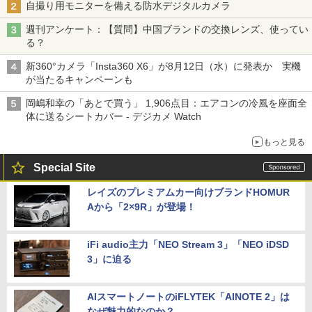
自撮り用モニターを備える防水デジタルカメラ
週刊アンケート：【質問】中国ブランドの交換レンズ、使ってい
る？
新360°カメラ「Insta360 X6」が8月12日（水）に発表か 実機
が当たるキャンペーンも
岡嶋和幸の「あとで買う」 1,906点目：エアコンの冷風を座面全
体に送るシートカバー - デジカメ Watch
もっと見る
Special Site
レイズのプレミアムカー向けブランドHOMUR
Aから「2×9R」が登場！
iFi audio主力「NEO Stream 3」「NEO iDSD
3」に迫る
AIスマートノートのiFLYTEK「AINOTE 2」は
なぜ魅力的なのか？