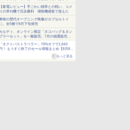
ショーツは1990円に
【家電レビュー】手ごわい雑草との戦い、コメ
リの草刈機で完全勝利 掃除機感覚で使えた
東映の歴代オープニング映像がカプセルトイ
に。全5種で8月下旬発売
カルディ、オンライン限定「ネコバッグ＆タン
ブラーセット」を一般販売。7月の抽選販売の
当選無効分
「オクトパストラベラー」70%オフで1,643
円！ もうすぐ終了のセール情報まとめ【8月8日
更新】
もっと見る
ニンテンドーeショップでは「大神 絶景版」が
67%オフで990円