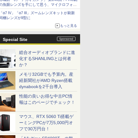
の魚眼レンズを手にして思う、マイクロフォー
サーズへの期待と可能性
「α7 IV」「α7 III」ズームレンズキットが刷新
同梱レンズがII型に
もっと見る
Special Site
総合オーディオブランドに進
化するSHANLINGとは何者
か？
メモリ32GBでも予算内。産
経新聞社がAMD Ryzen搭載
dynabookを2千台導入
性能の良いお得な中古PC情
報はこのページでチェック！
マウス、RTX 5060 Ti搭載ゲ
ーミングPCが7万5,000円オ
フで30万円台！