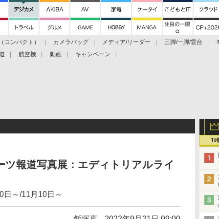
（コンパクト）
カメラバッグ
メディア/リーダー
三脚/一脚/雲台
道
航空機
動画
キャンペーン
1
ーツ報道写真展：エディトリアルライ
日～/11月10日～
飯塚直
2022年9月21日 09:00