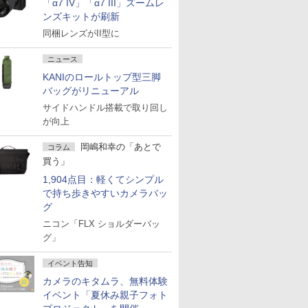
「α7 IV」「α7 III」ズームレ
ンズキットが刷新
同梱レンズがII型に
ニュース
KANIのロールトップ型三脚
バッグがリニューアル
サイドハンドル搭載で取り回し
が向上
岡嶋和幸の「あとで
コラム
買う」
1,904点目：軽くてシンプル
で持ち歩きやすいカメラバッ
グ
ニコン「FLX ショルダーバッ
グ」
イベント告知
カメラのキタムラ、無料体験
イベント「夏休み親子フォト