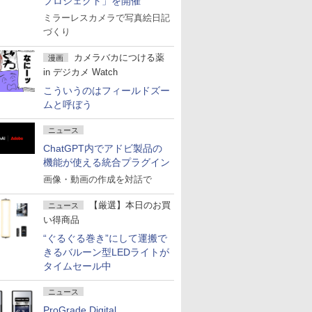
プロジェクト」を開催
ミラーレスカメラで写真絵日記
づくり
カメラバカにつける薬
漫画
in デジカメ Watch
こういうのはフィールドズー
ムと呼ぼう
ニュース
ChatGPT内でアドビ製品の
機能が使える統合プラグイン
画像・動画の作成を対話で
【厳選】本日のお買
ニュース
い得商品
“ぐるぐる巻き”にして運搬で
きるバルーン型LEDライトが
タイムセール中
ニュース
ProGrade Digital、