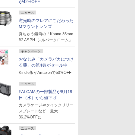
が42%OFF
ニュース
逆光時のフレアにこだわった
Mマウントレンズ
真ちゅう鏡筒の「Ksana 35mm
f/2 ASPH. シルバークローム」
キャンペーン
おなじみ「カメラバカにつけ
る薬」の第4巻がセール中
Kindle版がAmazonで50%OFF
ニュース
FALCAMの一部製品が8月19
日（水）から値下げ
カメラケージやクイックリリー
スプレートなど 最大
36.2%OFFに
ニュース