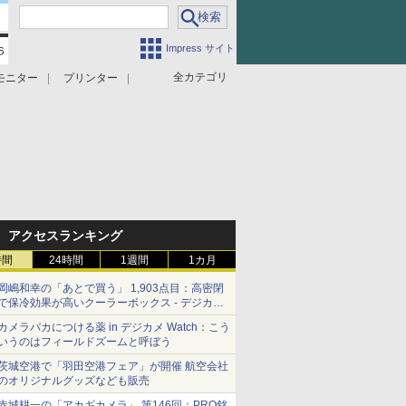
Impress サイト
全カテゴリ
モニター
プリンター
アクセスランキング
時間
24時間
1週間
1カ月
岡嶋和幸の「あとで買う」 1,903点目：高密閉
で保冷効果が高いクーラーボックス - デジカメ
Watch
カメラバカにつける薬 in デジカメ Watch：こう
いうのはフィールドズームと呼ぼう
茨城空港で「羽田空港フェア」が開催 航空会社
のオリジナルグッズなども販売
赤城耕一の「アカギカメラ」 第146回：PRO銘