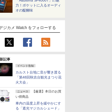
「A&ultima SP4000T」の魅
力！ポケットに入るオーディ
オの醍醐味
デジカメ Watch をフォローする
新記事
イベント告知
カルスト台地に音が響き渡る
「第48回秋吉台観光まつり花
火大会」
【厳選】本日のお買
ニュース
い得商品
車内の温度上昇を緩やかにす
る「遮光マジカルシェード」