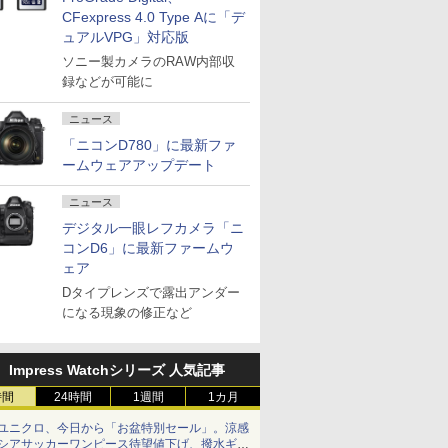
CFexpress 4.0 Type Aに「デ
ュアルVPG」対応版
ソニー製カメラのRAW内部収
録などが可能に
ニュース
「ニコンD780」に最新ファ
ームウェアアップデート
ニュース
デジタル一眼レフカメラ「ニ
コンD6」に最新ファームウ
ェア
Dタイプレンズで露出アンダー
になる現象の修正など
Impress Watchシリーズ 人気記事
時間
24時間
1週間
1カ月
ユニクロ、今日から「お盆特別セール」。涼感
シアサッカーワンピース待望値下げ、撥水ギア