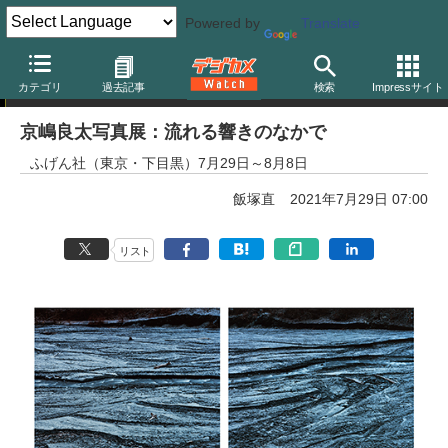
Powered by
Translate
写真展告知
カテゴリ
過去記事
検索
Impressサイト
京嶋良太写真展：流れる響きのなかで
ふげん社（東京・下目黒）7月29日～8月8日
飯塚直
2021年7月29日 07:00
リスト