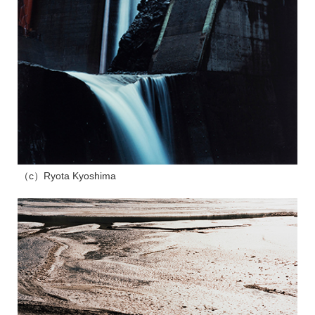
（c）Ryota Kyoshima