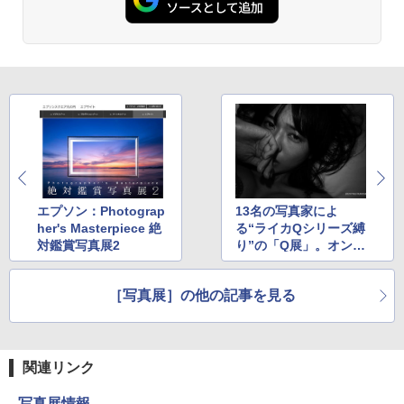
エプソン：Photograp
13名の写真家によ
her's Masterpiece 絶
る“ライカQシリーズ縛
対鑑賞写真展2
り”の「Q展」。オンラ
インとリアル会場で開
催
［写真展］の他の記事を見る
関連リンク
写真展情報