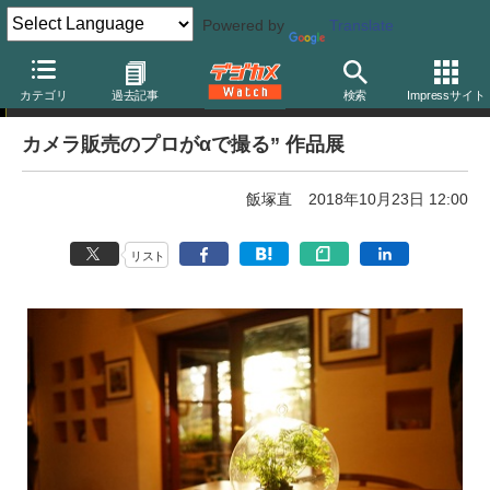
Powered by
Translate
写真展告知
カテゴリ
過去記事
検索
Impressサイト
カメラ販売のプロがαで撮る” 作品展
飯塚直
2018年10月23日 12:00
リスト