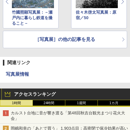
竹國照顕写真展：－瀬
佐々木啓太写真展：原
戸内に暮らし鉄道を撮
宿／50
ること－
［写真展］の他の記事を見る
関連リンク
写真展情報
アクセスランキング
1時間
24時間
1週間
1カ月
カルスト台地に音が響き渡る「第48回秋吉台観光まつり花火大
会」
岡嶋和幸の「あとで買う」 1,903点目：高密閉で保冷効果が高い