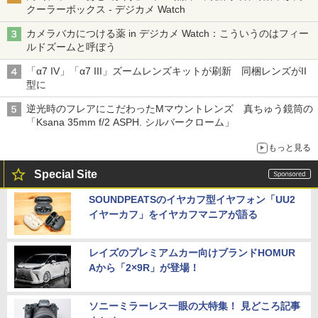
クーラーボックス - デジカメ Watch
カメラバカにつける薬 in デジカメ Watch：こういうのはフィー
ルドズームと呼ぼう
「α7 IV」「α7 III」ズームレンズキットが刷新 同梱レンズがII
型に
逆光時のフレアにこだわったMマウントレンズ 真ちゅう鏡筒の
「Ksana 35mm f/2 ASPH. シルバークローム」
もっと見る
Special Site
SOUNDPEATSのイヤカフ型イヤフォン「UU2
イヤーカフ」をイヤカフマニアが語る
レイズのプレミアムカー向けブランドHOMUR
Aから「2×9R」が登場！
ソニーミラーレス一眼の大特集！ 見どころ記事