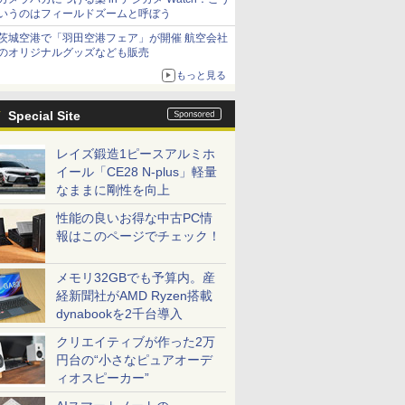
いうのはフィールドズームと呼ぼう
茨城空港で「羽田空港フェア」が開催 航空会社
のオリジナルグッズなども販売
もっと見る
Special Site
レイズ鍛造1ピースアルミホ
イール「CE28 N-plus」軽量
なままに剛性を向上
性能の良いお得な中古PC情
報はこのページでチェック！
メモリ32GBでも予算内。産
経新聞社がAMD Ryzen搭載
dynabookを2千台導入
クリエイティブが作った2万
円台の“小さなピュアオーデ
ィオスピーカー”