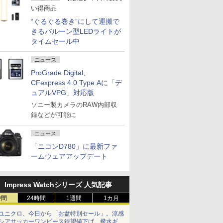
い得商品
“ぐるぐる巻き”にして運搬で
きるバルーン型LEDライトが
タイムセール中
ニュース
ProGrade Digital、
CFexpress 4.0 Type Aに「デ
ュアルVPG」対応版
ソニー製カメラのRAW内部収
録などが可能に
ニュース
「ニコンD780」に最新ファ
ームウェアアップデート
Impress Watchシリーズ 人気記事
時間
24時間
1週間
1カ月
ユニクロ、今日から「お盆特別セール」。涼感
シアサッカーワンピース待望値下げ、撥水ギア