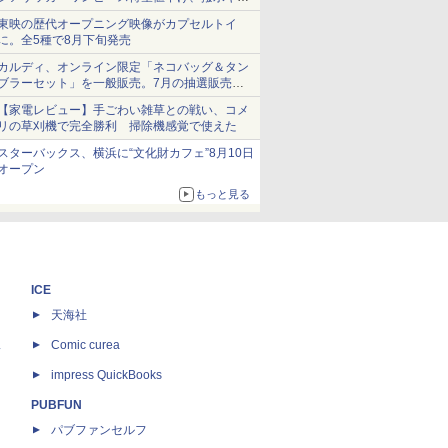
ショーツは1990円に
東映の歴代オープニング映像がカプセルトイ
に。全5種で8月下旬発売
カルディ、オンライン限定「ネコバッグ＆タン
ブラーセット」を一般販売。7月の抽選販売の
当選無効分
【家電レビュー】手ごわい雑草との戦い、コメ
リの草刈機で完全勝利 掃除機感覚で使えた
スターバックス、横浜に“文化財カフェ”8月10日
オープン
もっと見る
ICE
天海社
ス
Comic curea
impress QuickBooks
PUBFUN
パブファンセルフ