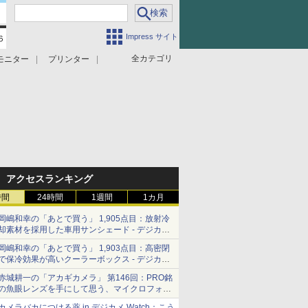
Impress サイト
全カテゴリ
モニター
プリンター
アクセスランキング
時間
24時間
1週間
1カ月
岡嶋和幸の「あとで買う」 1,905点目：放射冷
却素材を採用した車用サンシェード - デジカメ
Watch
岡嶋和幸の「あとで買う」 1,903点目：高密閉
で保冷効果が高いクーラーボックス - デジカメ
Watch
赤城耕一の「アカギカメラ」 第146回：PRO銘
の魚眼レンズを手にして思う、マイクロフォー
サーズへの期待と可能性
カメラバカにつける薬 in デジカメ Watch：こう