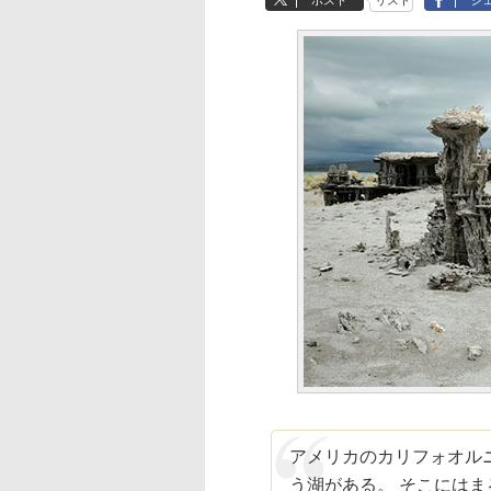
ポスト
リスト
シ
アメリカのカリフォオルニ
う湖がある。 そこには