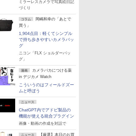
ミラーレスカメラで写真絵日記
づくり
岡嶋和幸の「あとで
コラム
買う」
1,904点目：軽くてシンプル
で持ち歩きやすいカメラバッ
グ
ニコン「FLX ショルダーバッ
グ」
カメラバカにつける薬
漫画
in デジカメ Watch
こういうのはフィールドズー
ムと呼ぼう
ニュース
ChatGPT内でアドビ製品の
機能が使える統合プラグイン
画像・動画の作成を対話で
【厳選】本日のお買
ニュース