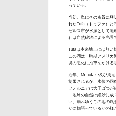
っている。
当初、単にその奇景に興
れたTufa（トゥファ）
ゼルス市が水源として過
わば自然破壊による光景
Tufaは本来地上には無
この湖は一時期アメリカ
境の悪化に拍車をかける
近年、Monolake及
制限されるが、水位の回
フォルニアは大干ばつが
「地球の自然は絶妙に成
い」崩れゆくこの地の風
かに物語っているかの様