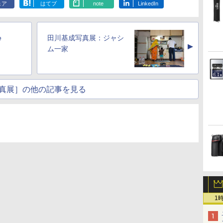
ェア
はてブ
note
LinkedIn
e
田川基成写真展：ジャシ
▲
ム一家
真展］の他の記事を見る
1