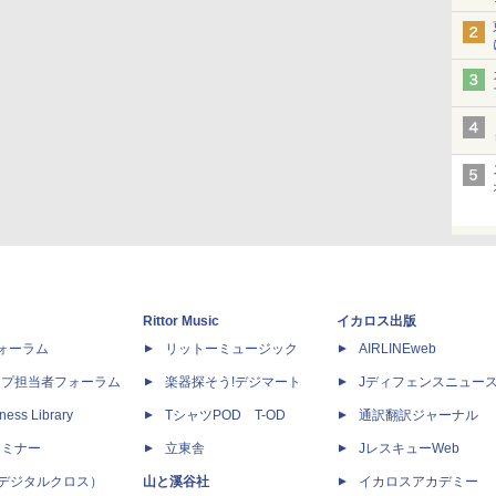
Rittor Music
イカロス出版
dフォーラム
リットーミュージック
AIRLINEweb
ップ担当者フォーラム
楽器探そう!デジマート
Jディフェンスニュー
ness Library
TシャツPOD T-OD
通訳翻訳ジャーナル
セミナー
立東舎
JレスキューWeb
 X（デジタルクロス）
山と溪谷社
イカロスアカデミー