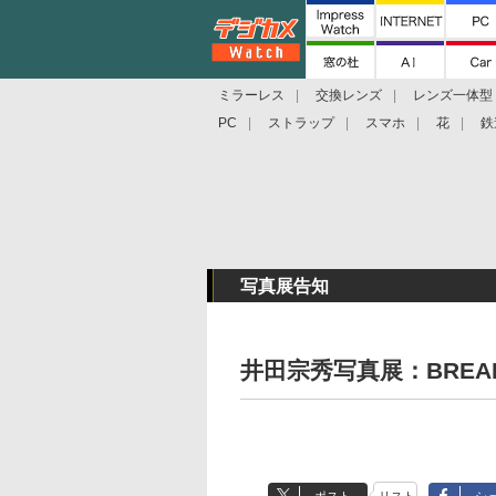
ミラーレス
交換レンズ
レンズ一体型
PC
ストラップ
スマホ
花
鉄
写真展告知
井田宗秀写真展：BREAK