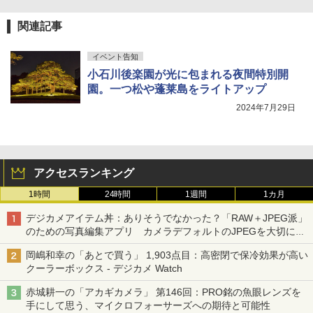
関連記事
イベント告知
小石川後楽園が光に包まれる夜間特別開
園。一つ松や蓬莱島をライトアップ
2024年7月29日
アクセスランキング
1時間
24時間
1週間
1カ月
デジカメアイテム丼：ありそうでなかった？「RAW＋JPEG派」
のための写真編集アプリ カメラデフォルトのJPEGを大切にす
る「Filmator」
岡嶋和幸の「あとで買う」 1,903点目：高密閉で保冷効果が高い
クーラーボックス - デジカメ Watch
赤城耕一の「アカギカメラ」 第146回：PRO銘の魚眼レンズを
手にして思う、マイクロフォーサーズへの期待と可能性