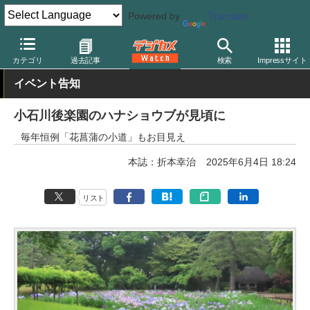
Powered by
Translate
デジカメ Watch
撮影情報
花
カテゴリ
過去記事
検索
Impressサイト
イベント告知
小石川後楽園のハナショウブが見頃に
毎年恒例「花菖蒲の小道」もお目見え
本誌：折本幸治
2025年6月4日 18:24
リスト