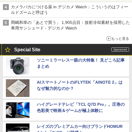
カメラバカにつける薬 in デジカメ Watch：こういうのはフィー
ルドズームと呼ぼう
岡嶋和幸の「あとで買う」 1,905点目：放射冷却素材を採用した
車用サンシェード - デジカメ Watch
もっと見る
Special Site
ソニーミラーレス一眼の大特集！ 見どころ記事
まとめ
AIスマートノートのiFLYTEK「AINOTE 2」は
なぜ魅力的なのか？
ハイグレードテレビ「TCL Q7D Pro」。圧巻の
色彩美で映画＆ゲームが極上体験に
レイズのプレミアムカー向けブランドHOMUR