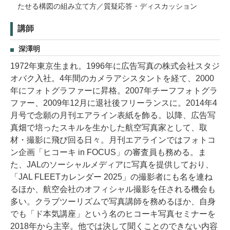
たせる構図の組み立て方／質疑応答・ディスカッション
講師
深澤明
1972年東京生まれ。1996年に広告写真の株式会社スタジ
オバク入社。4年間のカメラアシスタントを経て、2000
年にフォトグラファーに昇格。2007年チーフフォトグラ
ファー、2009年12月に退社後フリーランスに。2014年4
月号で念願の月刊エアライン表紙を飾る。以降、広告写
真畑で培ったスキルを生かした航空写真家として、取
材・撮影に飛び回る日々。月刊エアラインではフォトコ
ン企画「ヒコーキ in FOCUS」の審査員も務める。ま
た、JALのソーシャルメディアに写真を提供しており、
「JAL FLEETカレンダー 2025」の撮影者にも名を連ね
るほか、航空会社のオフィシャル撮影を任される機会も
多い。クラブツーリズムで写真講師を務めるほか、自身
でも「ド本気講座」という名のヒコーキ写真セミナーを
2018年から主宰。他では決して聞くことのできない内容