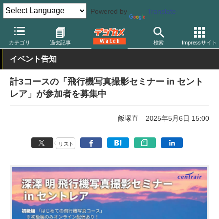
Powered by
Translate
デジカメ Watch
撮影情報
航空機
カテゴリ
過去記事
検索
Impressサイト
イベント告知
計3コースの「飛行機写真撮影セミナー in セント
レア」が参加者を募集中
飯塚直
2025年5月6日 15:00
リスト