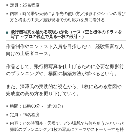
定員：25名程度
内容：時間帯や天候による光の使い方／撮影ポジションの選び
方と構図の工夫／撮影現場での対応力を身に着ける
飛行機写真を極める表現力深化コース（空と機体のドラマを
写す ～プロの視点で見る一枚の設計～）
作品制作やコンテスト入賞を目指したい、経験豊富な人
向けの上級者コース。
作品として、飛行機写真を仕上げるために必要な撮影前
のプランニングや、構図の構築方法が学べるという。
また、深澤氏の実践的な視点から、1枚に込める意図や
完成度の高め方を掘り下げていく。
時間：16時00分～（約90分）
定員：25名程度
内容：どの時間帯・天候で、どの場所から何を狙うかといった
撮影のプランニング／1枚の写真にテーマやストーリー性を持