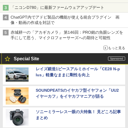
「ニコンD780」に最新ファームウェアアップデート
ChatGPT内でアドビ製品の機能が使える統合プラグイン 画
像・動画の作成を対話で
赤城耕一の「アカギカメラ」 第146回：PRO銘の魚眼レンズを
手にして思う、マイクロフォーサーズへの期待と可能性
もっと見る
Special Site
レイズ鍛造1ピースアルミホイール「CE28 N-p
lus」軽量なままに剛性を向上
SOUNDPEATSのイヤカフ型イヤフォン「UU2
イヤーカフ」をイヤカフマニアが語る
ソニーミラーレス一眼の大特集！ 見どころ記事
まとめ