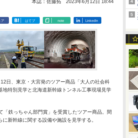
本誌：佐藤拓
2023年6月12日 18:44
ェア
はてブ
note
LinkedIn
月12日、東京・大宮発のツアー商品「大人の社会科
基地特別見学と北海道新幹線トンネル工事現場見学
いて「鉄っちゃん部門賞」を受賞したツアー商品。間
らに新幹線に関する設備や施設を見学する。