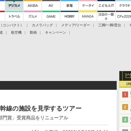
（コンパクト）
カメラバッグ
メディア/リーダー
三脚/一脚/雲台
道
航空機
動画
キャンペーン
1
新幹線の施設を見学するツアー
部門賞」受賞商品をリニューアル