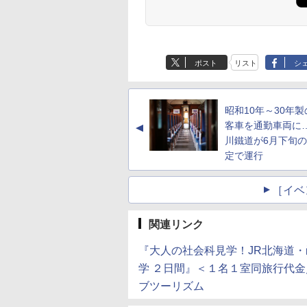
ポスト
リスト
シ
昭和10年～30年
客車を通勤車両に
▲
川鐵道が6月下旬
定で運行
［イベ
関連リンク
『大人の社会科見学！JR北海道
学 ２日間』＜１名１室同旅行代
ブツーリズム