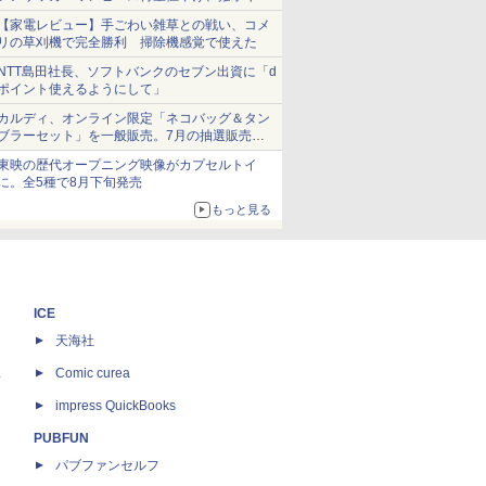
ショーツは1990円に
【家電レビュー】手ごわい雑草との戦い、コメ
リの草刈機で完全勝利 掃除機感覚で使えた
NTT島田社長、ソフトバンクのセブン出資に「d
ポイント使えるようにして」
カルディ、オンライン限定「ネコバッグ＆タン
ブラーセット」を一般販売。7月の抽選販売の
当選無効分
東映の歴代オープニング映像がカプセルトイ
に。全5種で8月下旬発売
もっと見る
ICE
天海社
ス
Comic curea
impress QuickBooks
PUBFUN
パブファンセルフ