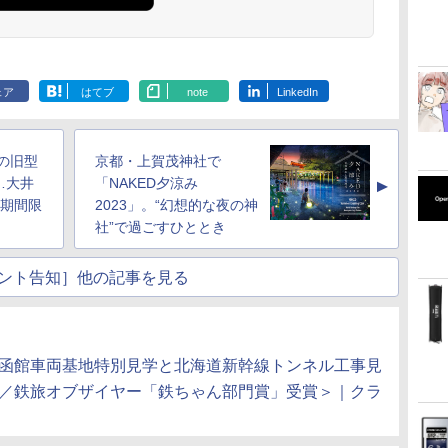
ェア
はてブ
note
LinkedIn
製の旧型
京都・上賀茂神社で
…大井
「NAKED夕涼み
▲
の期間限
2023」。“幻想的な夜の神
社”で過ごすひととき
ント告知］他の記事を見る
・函館車両基地特別見学と北海道新幹線トンネル工事見
金／鉄旅オブザイヤー「鉄ちゃん部門賞」受賞＞｜クラ