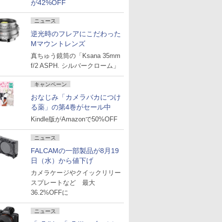
が42%OFF
ニュース
逆光時のフレアにこだわった
Mマウントレンズ
真ちゅう鏡筒の「Ksana 35mm
f/2 ASPH. シルバークローム」
キャンペーン
おなじみ「カメラバカにつけ
る薬」の第4巻がセール中
Kindle版がAmazonで50%OFF
ニュース
FALCAMの一部製品が8月19
日（水）から値下げ
カメラケージやクイックリリー
スプレートなど 最大
36.2%OFFに
ニュース