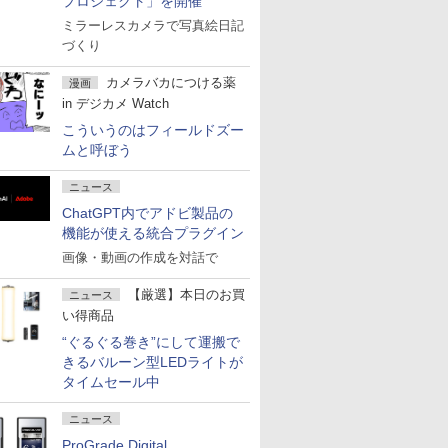
プロジェクト」を開催
ミラーレスカメラで写真絵日記
づくり
カメラバカにつける薬
漫画
in デジカメ Watch
こういうのはフィールドズー
ムと呼ぼう
ニュース
ChatGPT内でアドビ製品の
機能が使える統合プラグイン
画像・動画の作成を対話で
【厳選】本日のお買
ニュース
い得商品
“ぐるぐる巻き”にして運搬で
きるバルーン型LEDライトが
タイムセール中
ニュース
ProGrade Digital、