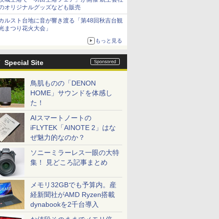
のオリジナルグッズなども販売
カルスト台地に音が響き渡る「第48回秋吉台観
光まつり花火大会」
もっと見る
Special Site
鳥肌ものの「DENON
HOME」サウンドを体感し
た！
AIスマートノートの
iFLYTEK「AINOTE 2」はな
ぜ魅力的なのか？
ソニーミラーレス一眼の大特
集！ 見どころ記事まとめ
メモリ32GBでも予算内。産
経新聞社がAMD Ryzen搭載
dynabookを2千台導入