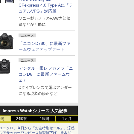
CFexpress 4.0 Type Aに「デ
ュアルVPG」対応版
ソニー製カメラのRAW内部収
録などが可能に
ニュース
「ニコンD780」に最新ファ
ームウェアアップデート
ニュース
デジタル一眼レフカメラ「ニ
コンD6」に最新ファームウ
ェア
Dタイプレンズで露出アンダー
になる現象の修正など
Impress Watchシリーズ 人気記事
時間
24時間
1週間
1カ月
ユニクロ、今日から「お盆特別セール」。涼感
シアサッカーワンピース待望値下げ、撥水ギア