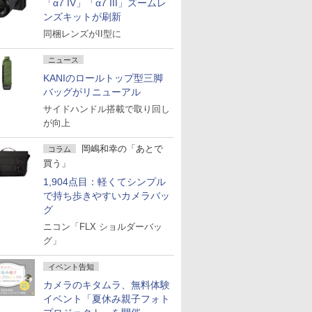
「α7 IV」「α7 III」ズームレ
ンズキットが刷新
同梱レンズがII型に
ニュース
KANIのロールトップ型三脚
バッグがリニューアル
サイドハンドル搭載で取り回し
が向上
岡嶋和幸の「あとで
コラム
買う」
1,904点目：軽くてシンプル
で持ち歩きやすいカメラバッ
グ
ニコン「FLX ショルダーバッ
グ」
イベント告知
カメラのキタムラ、無料体験
イベント「夏休み親子フォト