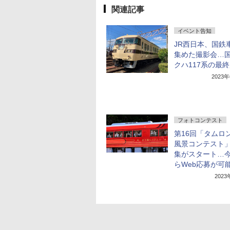
関連記事
イベント告知
JR西日本、国鉄
集めた撮影会…
クハ117系の最
2023
フォトコンテスト
第16回「タムロ
風景コンテスト
集がスタート…
らWeb応募が可
202