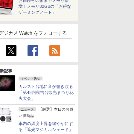
お値段そのままでメモリ倍
増！メモリ32GBの「お得な
ゲーミングノート」
デジカメ Watch をフォローする
新記事
イベント告知
カルスト台地に音が響き渡る
「第48回秋吉台観光まつり花
火大会」
【厳選】本日のお買
ニュース
い得商品
車内の温度上昇を緩やかにす
る「遮光マジカルシェード」