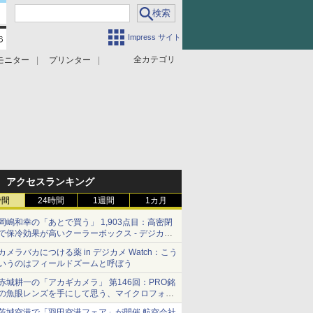
Impress サイト
全カテゴリ
モニター
プリンター
アクセスランキング
時間
24時間
1週間
1カ月
岡嶋和幸の「あとで買う」 1,903点目：高密閉
で保冷効果が高いクーラーボックス - デジカメ
Watch
カメラバカにつける薬 in デジカメ Watch：こう
いうのはフィールドズームと呼ぼう
赤城耕一の「アカギカメラ」 第146回：PRO銘
の魚眼レンズを手にして思う、マイクロフォー
サーズへの期待と可能性
茨城空港で「羽田空港フェア」が開催 航空会社