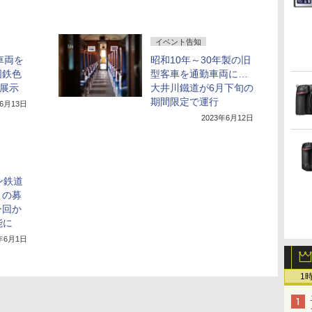
イベント告知
車両を
昭和10年～30年製の旧
国鉄色
型客車を通勤車両に…
終展示
大井川鐵道が6月下旬の
期間限定で運行
年6月13日
2023年6月12日
ン鉄道
」の募
今回か
能に
3年6月1日
1