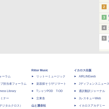
Rittor Music
イカロス出版
dフォーラム
リットーミュージック
AIRLINEweb
ップ担当者フォーラム
楽器探そう!デジマート
Jディフェンスニュー
ness Library
TシャツPOD T-OD
通訳翻訳ジャーナル
セミナー
立東舎
JレスキューWeb
 X（デジタルクロス）
山と溪谷社
イカロスアカデミー