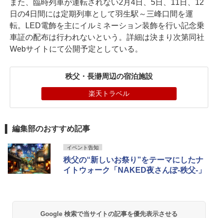
また、臨時列車が運転されない2月4日、5日、11日、12
日の4日間には定期列車として羽生駅～三峰口間を運
転。LED電飾を主にイルミネーション装飾を行い記念乗
車証の配布は行われないという。詳細は決まり次第同社
Webサイトにて公開予定としている。
秩父・長瀞周辺の宿泊施設
楽天トラベル
編集部のおすすめ記事
イベント告知
秩⽗の“新しいお祭り”をテーマにしたナ
イトウォーク「NAKED夜さんぽ-秩父-」
Google 検索で当サイトの記事を優先表示させる