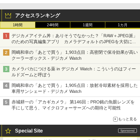
アクセスランキング
1時間
24時間
1週間
1カ月
デジカメアイテム丼：ありそうでなかった？「RAW＋JPEG派」
のための写真編集アプリ カメラデフォルトのJPEGを大切にす
る「Filmator」
岡嶋和幸の「あとで買う」 1,903点目：高密閉で保冷効果が高い
クーラーボックス - デジカメ Watch
カメラバカにつける薬 in デジカメ Watch：こういうのはフィー
ルドズームと呼ぼう
岡嶋和幸の「あとで買う」 1,905点目：放射冷却素材を採用した
車用サンシェード - デジカメ Watch
赤城耕一の「アカギカメラ」 第146回：PRO銘の魚眼レンズを
手にして思う、マイクロフォーサーズへの期待と可能性
もっと見る
Special Site