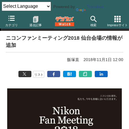
Powered by
Translate
イベント告知
カテゴリ
過去記事
検索
Impressサイト
ニコンファンミーティング2018 仙台会場の情報が
追加
飯塚直
2018年11月1日 12:00
リスト