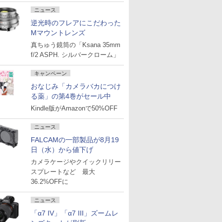
ニュース
逆光時のフレアにこだわった
Mマウントレンズ
真ちゅう鏡筒の「Ksana 35mm
f/2 ASPH. シルバークローム」
キャンペーン
おなじみ「カメラバカにつけ
る薬」の第4巻がセール中
Kindle版がAmazonで50%OFF
ニュース
FALCAMの一部製品が8月19
日（水）から値下げ
カメラケージやクイックリリー
スプレートなど 最大
36.2%OFFに
ニュース
「α7 IV」「α7 III」ズームレ