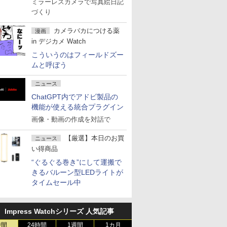
ミラーレスカメラで写真絵日記
づくり
カメラバカにつける薬
漫画
in デジカメ Watch
こういうのはフィールドズー
ムと呼ぼう
ニュース
ChatGPT内でアドビ製品の
機能が使える統合プラグイン
画像・動画の作成を対話で
【厳選】本日のお買
ニュース
い得商品
“ぐるぐる巻き”にして運搬で
きるバルーン型LEDライトが
タイムセール中
Impress Watchシリーズ 人気記事
時間
24時間
1週間
1カ月