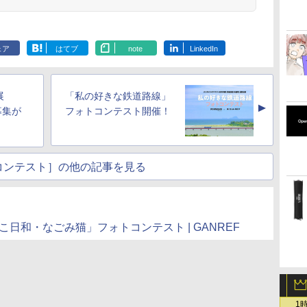
ェア
はてブ
note
LinkedIn
展
「私の好きな鉄道路線」
▲
募集が
フォトコンテスト開催！
コンテスト］の他の記事を見る
こ日和・なごみ猫」フォトコンテスト | GANREF
1