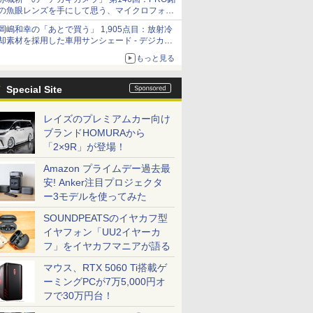
の魚眼レンズを手にして思う、マイクロフォー
サーズへの期待と可能性
岡嶋和幸の「あとで買う」 1,905点目：放射冷
却素材を採用した車用サンシェード - デジカメ
Watch
もっと見る
Special Site
レイズのプレミアムカー向け
ブランドHOMURAから
「2×9R」が登場！
Amazon プライムデー過去最
安! Anker注目プロジェクタ
ー3モデルを使ってみた
SOUNDPEATSのイヤカフ型
イヤフォン「UU2イヤーカ
フ」をイヤカフマニアが語る
マウス、RTX 5060 Ti搭載ゲ
ーミングPCが7万5,000円オ
フで30万円台！