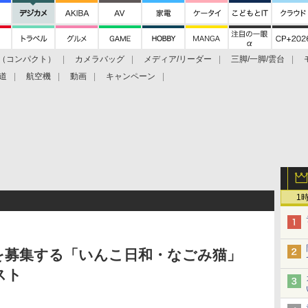
（コンパクト）
カメラバッグ
メディア/リーダー
三脚/一脚/雲台
道
航空機
動画
キャンペーン
1
を募集する「いんこ日和・なごみ猫」
スト