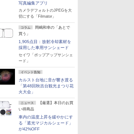
写真編集アプリ
カメラデフォルトのJPEGを大
切にする「Filmator」
岡嶋和幸の「あとで
コラム
買う」
1,905点目：放射冷却素材を
採用した車用サンシェード
セイワ「ポップアップサンシェ
ード」
イベント告知
カルスト台地に音が響き渡る
「第48回秋吉台観光まつり花
火大会」
【厳選】本日のお買
ニュース
い得商品
車内の温度上昇を緩やかにす
る「遮光マジカルシェード」
が42%OFF