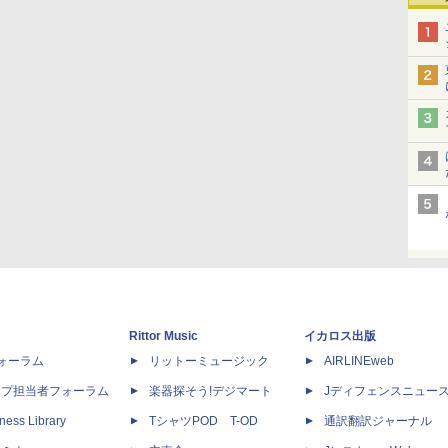
Rittor Music
イカロス出版
dフォーラム
リットーミュージック
AIRLINEweb
ップ担当者フォーラム
楽器探そう!デジマート
Jディフェンスニュー
ness Library
TシャツPOD T-OD
通訳翻訳ジャーナル