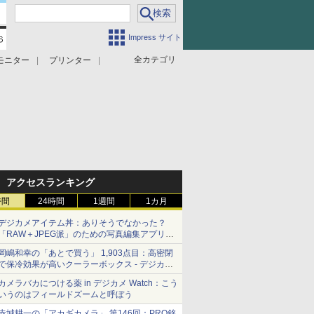
Impress サイト
全カテゴリ
モニター
プリンター
アクセスランキング
時間
24時間
1週間
1カ月
デジカメアイテム丼：ありそうでなかった？
「RAW＋JPEG派」のための写真編集アプリ
カメラデフォルトのJPEGを大切にする
岡嶋和幸の「あとで買う」 1,903点目：高密閉
「Filmator」
で保冷効果が高いクーラーボックス - デジカメ
Watch
カメラバカにつける薬 in デジカメ Watch：こう
いうのはフィールドズームと呼ぼう
赤城耕一の「アカギカメラ」 第146回：PRO銘