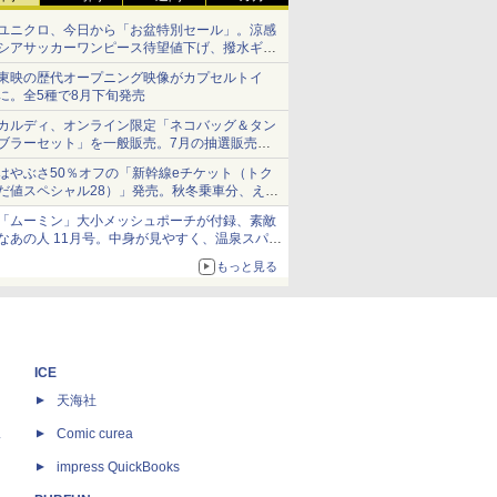
ユニクロ、今日から「お盆特別セール」。涼感
シアサッカーワンピース待望値下げ、撥水ギア
ショーツは1990円に
東映の歴代オープニング映像がカプセルトイ
に。全5種で8月下旬発売
カルディ、オンライン限定「ネコバッグ＆タン
ブラーセット」を一般販売。7月の抽選販売の
当選無効分
はやぶさ50％オフの「新幹線eチケット（トク
だ値スペシャル28）」発売。秋冬乗車分、えき
ねっと限定
「ムーミン」大小メッシュポーチが付録、素敵
なあの人 11月号。中身が見やすく、温泉スパに
も使える
もっと見る
ICE
天海社
ス
Comic curea
impress QuickBooks