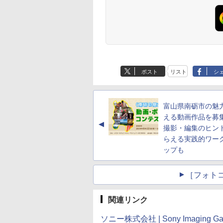
ポスト
リスト
シ
富山県南砺市の魅
える動画作品を募
▲
撮影・編集のヒン
らえる実践的ワー
ップも
［フォト
関連リンク
ソニー株式会社 | Sony Imaging Gal