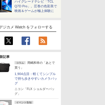
ハイグレードテレビ「TCL
Q7D Pro」。圧巻の色彩美で
映画＆ゲームが極上体験に
デジカメ Watch をフォローする
新記事
岡嶋和幸の「あとで
コラム
買う」
1,904点目：軽くてシンプル
で持ち歩きやすいカメラバッ
グ
ニコン「FLX ショルダーバッ
グ」
イベント告知