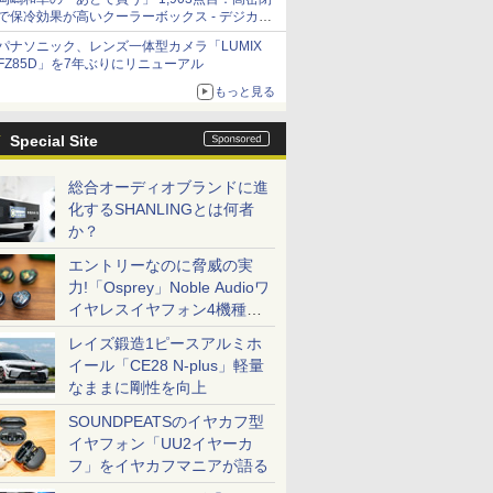
で保冷効果が高いクーラーボックス - デジカメ
Watch
パナソニック、レンズ一体型カメラ「LUMIX
FZ85D」を7年ぶりにリニューアル
もっと見る
Special Site
総合オーディオブランドに進
化するSHANLINGとは何者
か？
エントリーなのに脅威の実
力!「Osprey」Noble Audioワ
イヤレスイヤフォン4機種を
一気に聴く
レイズ鍛造1ピースアルミホ
イール「CE28 N-plus」軽量
なままに剛性を向上
SOUNDPEATSのイヤカフ型
イヤフォン「UU2イヤーカ
フ」をイヤカフマニアが語る