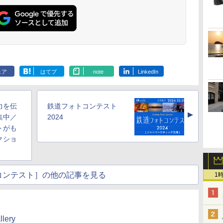
ェア
はてブ
note
LinkedIn
力を伝
鉄道フォトコンテスト
▲
集中／
2024
トがも
クショ
コンテスト］の他の記事を見る
1
lery