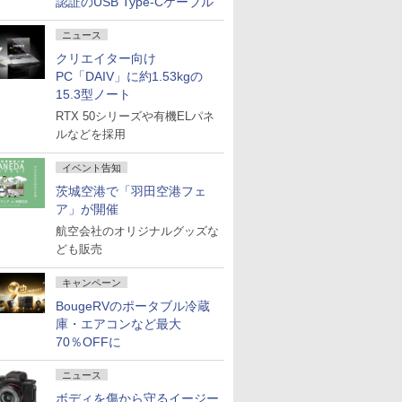
認証のUSB Type-Cケーブル
ニュース
クリエイター向け
PC「DAIV」に約1.53kgの
15.3型ノート
RTX 50シリーズや有機ELパネ
ルなどを採用
イベント告知
茨城空港で「羽田空港フェ
ア」が開催
航空会社のオリジナルグッズな
ども販売
キャンペーン
BougeRVのポータブル冷蔵
庫・エアコンなど最大
70％OFFに
ニュース
ボディを傷から守るイージー