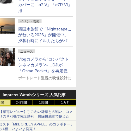
カバーに「α7 V」「α7R VI」
用
イベント告知
四国水族館で「Nightscapeこ
がねいろ2026」が開催中。
夕暮れ時にイルカたちがパフ
ォーマンスを繰り広げる
ニュース
Vlogカメラから“コンパクト
シネマカメラ”へ…DJIが
「Osmo Pocket」を再定義
ポートレート重視の映像設計に
Impress Watchシリーズ 人気記事
時間
24時間
1週間
1カ月
【家電レビュー】手ごわい雑草との戦い、コメ
リの草刈機で完全勝利 掃除機感覚で使えた
ミスド「Mrs. GREEN APPLE」のコラボドーナ
ツ4種、いよいよ発売！