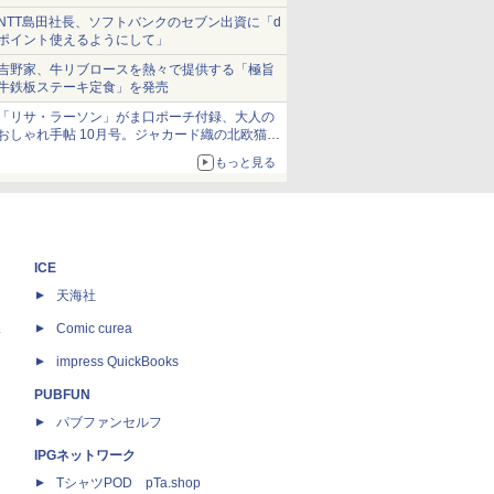
NTT島田社長、ソフトバンクのセブン出資に「d
ポイント使えるようにして」
吉野家、牛リブロースを熱々で提供する「極旨
牛鉄板ステーキ定食」を発売
「リサ・ラーソン」がま口ポーチ付録、大人の
おしゃれ手帖 10月号。ジャカード織の北欧猫デ
ザイン
もっと見る
ICE
天海社
ス
Comic curea
impress QuickBooks
PUBFUN
パブファンセルフ
IPGネットワーク
TシャツPOD pTa.shop