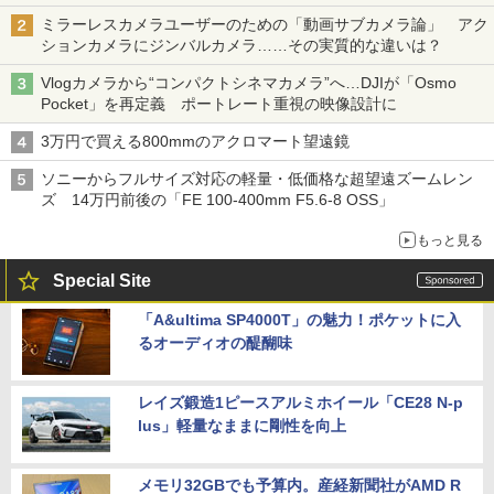
ミラーレスカメラユーザーのための「動画サブカメラ論」 アク
ションカメラにジンバルカメラ……その実質的な違いは？
Vlogカメラから“コンパクトシネマカメラ”へ…DJIが「Osmo
Pocket」を再定義 ポートレート重視の映像設計に
3万円で買える800mmのアクロマート望遠鏡
ソニーからフルサイズ対応の軽量・低価格な超望遠ズームレン
ズ 14万円前後の「FE 100-400mm F5.6-8 OSS」
もっと見る
Special Site
「A&ultima SP4000T」の魅力！ポケットに入
るオーディオの醍醐味
レイズ鍛造1ピースアルミホイール「CE28 N-p
lus」軽量なままに剛性を向上
メモリ32GBでも予算内。産経新聞社がAMD R