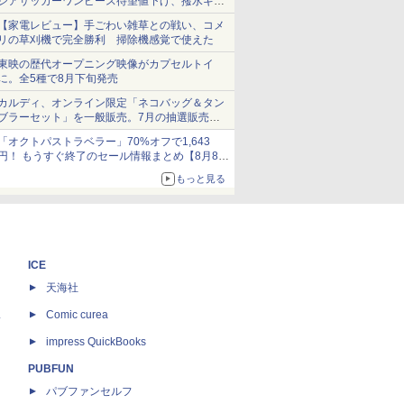
シアサッカーワンピース待望値下げ、撥水ギア
ショーツは1990円に
【家電レビュー】手ごわい雑草との戦い、コメ
リの草刈機で完全勝利 掃除機感覚で使えた
東映の歴代オープニング映像がカプセルトイ
に。全5種で8月下旬発売
カルディ、オンライン限定「ネコバッグ＆タン
ブラーセット」を一般販売。7月の抽選販売の
当選無効分
「オクトパストラベラー」70%オフで1,643
円！ もうすぐ終了のセール情報まとめ【8月8日
更新】
もっと見る
ニンテンドーeショップでは「大神 絶景版」が
67%オフで990円
ICE
天海社
ス
Comic curea
impress QuickBooks
PUBFUN
パブファンセルフ