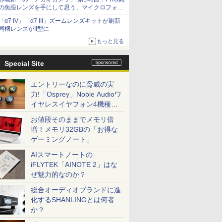
の魚眼レンズを手にして思う、マイクロフォー
サーズへの期待と可能性
「α7 IV」「α7 III」ズームレンズキットが刷新
同梱レンズがII型に
もっと見る
Special Site
エントリーなのに脅威の実
力!「Osprey」Noble Audioワ
イヤレスイヤフォン4機種を
一気に聴く
お値段そのままでメモリ倍
増！メモリ32GBの「お得な
ゲーミングノート」
AIスマートノートの
iFLYTEK「AINOTE 2」はな
ぜ魅力的なのか？
総合オーディオブランドに進
化するSHANLINGとは何者
か？