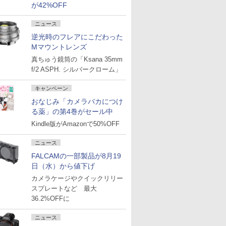
が42%OFF
ニュース
逆光時のフレアにこだわった
Mマウントレンズ
真ちゅう鏡筒の「Ksana 35mm
f/2 ASPH. シルバークローム」
キャンペーン
おなじみ「カメラバカにつけ
る薬」の第4巻がセール中
Kindle版がAmazonで50%OFF
ニュース
FALCAMの一部製品が8月19
日（水）から値下げ
カメラケージやクイックリリー
スプレートなど 最大
36.2%OFFに
ニュース