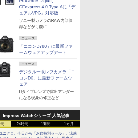
ProGrade Digital、
CFexpress 4.0 Type Aに「デ
ュアルVPG」対応版
ソニー製カメラのRAW内部収
録などが可能に
ニュース
「ニコンD780」に最新ファ
ームウェアアップデート
ニュース
デジタル一眼レフカメラ「ニ
コンD6」に最新ファームウ
ェア
Dタイプレンズで露出アンダー
になる現象の修正など
Impress Watchシリーズ 人気記事
時間
24時間
1週間
1カ月
ユニクロ、今日から「お盆特別セール」。涼感