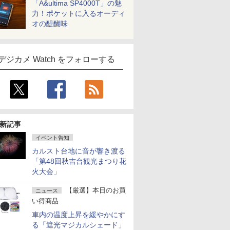
「A&ultima SP4000T」の魅
力！ポケットに入るオーディ
オの醍醐味
デジカメ Watch をフォローする
新記事
イベント告知
カルスト台地に音が響き渡る
「第48回秋吉台観光まつり花
火大会」
【厳選】本日のお買
ニュース
い得商品
車内の温度上昇を緩やかにす
る「遮光マジカルシェード」