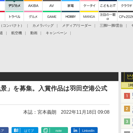
（コンパクト）
カメラバッグ
メディア/リーダー
三脚/一脚/雲台
道
航空機
動画
キャンペーン
1
風景」を募集。入賞作品は羽田空港公式
本誌：宮本義朗
2022年11月18日 09:08
ェア
はてブ
note
LinkedIn