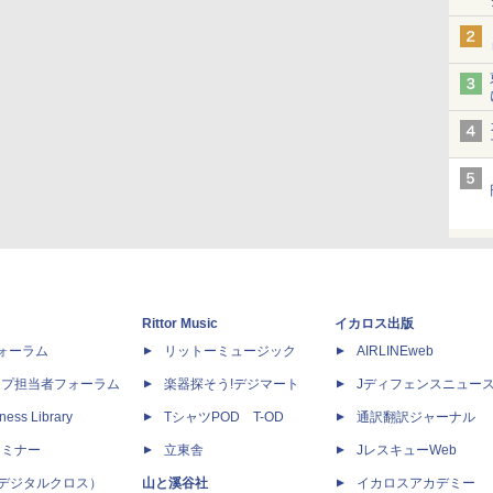
Rittor Music
イカロス出版
dフォーラム
リットーミュージック
AIRLINEweb
ップ担当者フォーラム
楽器探そう!デジマート
Jディフェンスニュー
ness Library
TシャツPOD T-OD
通訳翻訳ジャーナル
セミナー
立東舎
JレスキューWeb
 X（デジタルクロス）
山と溪谷社
イカロスアカデミー