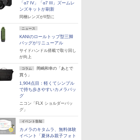
「α7 IV」「α7 III」ズームレ
ンズキットが刷新
同梱レンズがII型に
ニュース
KANIのロールトップ型三脚
バッグがリニューアル
サイドハンドル搭載で取り回し
が向上
岡嶋和幸の「あとで
コラム
買う」
1,904点目：軽くてシンプル
で持ち歩きやすいカメラバッ
グ
ニコン「FLX ショルダーバッ
グ」
イベント告知
カメラのキタムラ、無料体験
イベント「夏休み親子フォト