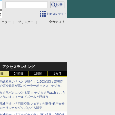
Impress サイト
全カテゴリ
モニター
プリンター
アクセスランキング
時間
24時間
1週間
1カ月
岡嶋和幸の「あとで買う」 1,903点目：高密閉
で保冷効果が高いクーラーボックス - デジカメ
Watch
カメラバカにつける薬 in デジカメ Watch：こう
いうのはフィールドズームと呼ぼう
茨城空港で「羽田空港フェア」が開催 航空会社
のオリジナルグッズなども販売
赤城耕一の「アカギカメラ」 第146回：PRO銘