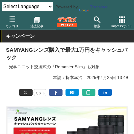
Powered by
Translate
デジカメ Watch
レンズ
交換レンズ
カテゴリ
過去記事
検索
Impressサイト
キャンペーン
SAMYANGレンズ購入で最大1万円をキャッシュバ
ック
光学ユニット交換式の「Remaster Slim」も対象
本誌：折本幸治
2025年4月25日 13:49
リスト