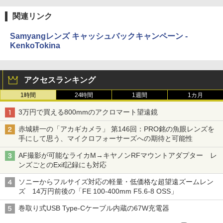
関連リンク
Samyangレンズ キャッシュバックキャンペーン -
KenkoTokina
アクセスランキング
1時間
24時間
1週間
1カ月
3万円で買える800mmのアクロマート望遠鏡
赤城耕一の「アカギカメラ」 第146回：PRO銘の魚眼レンズを
手にして思う、マイクロフォーサーズへの期待と可能性
AF撮影が可能なライカM→キヤノンRFマウントアダプター レ
ンズごとのExif記録にも対応
ソニーからフルサイズ対応の軽量・低価格な超望遠ズームレン
ズ 14万円前後の「FE 100-400mm F5.6-8 OSS」
巻取り式USB Type-Cケーブル内蔵の67W充電器