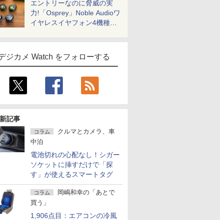
エントリーなのに脅威の実
力!「Osprey」Noble Audioワ
イヤレスイヤフォン4機種を
一気に聴く
デジカメ Watch をフォローする
新記事
クルマとカメラ、車
コラム
中泊
電池切れの心配なし！シガー
ソケットに挿すだけで「探
す」が使えるスマートタグ
岡嶋和幸の「あとで
コラム
買う」
1,906点目：エアコンの冷風