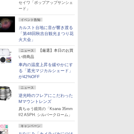
セイワ「ポップアップサンシェ
ード」
イベント告知
カルスト台地に音が響き渡る
「第48回秋吉台観光まつり花
火大会」
【厳選】本日のお買
ニュース
い得商品
車内の温度上昇を緩やかにす
る「遮光マジカルシェード」
が42%OFF
ニュース
逆光時のフレアにこだわった
Mマウントレンズ
真ちゅう鏡筒の「Ksana 35mm
f/2 ASPH. シルバークローム」
キャンペーン
おなじみ「カメラバカにつけ