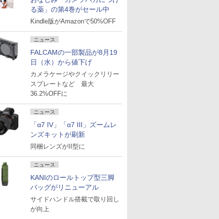
る薬」の第4巻がセール中
Kindle版がAmazonで50%OFF
ニュース
FALCAMの一部製品が8月19
日（水）から値下げ
カメラケージやクイックリリー
スプレートなど 最大
36.2%OFFに
ニュース
「α7 IV」「α7 III」ズームレ
ンズキットが刷新
同梱レンズがII型に
ニュース
KANIのロールトップ型三脚
バッグがリニューアル
サイドハンドル搭載で取り回し
が向上