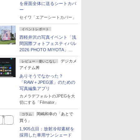
を座面全体に送るシートカバ
ー
セイワ「エアーシートカバー」
イベントレポート
西軽井沢の写真イベント「浅
間国際フォトフェスティバル
2026 PHOTO MIYOTA」が
開幕
デジカメ
レビュー・使いこなし
アイテム丼
ありそうでなかった？
「RAW＋JPEG派」のための
写真編集アプリ
カメラデフォルトのJPEGを大
切にする「Filmator」
岡嶋和幸の「あとで
コラム
買う」
1,905点目：放射冷却素材を
採用した車用サンシェード