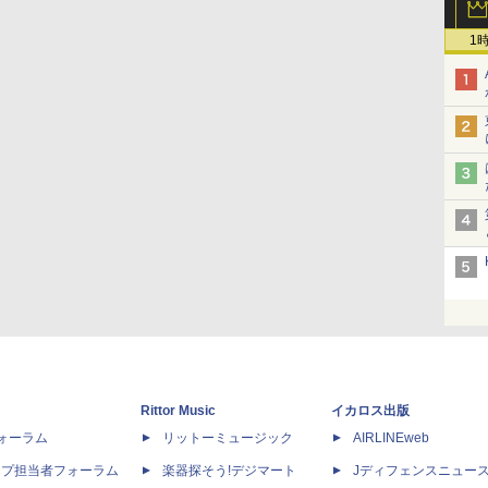
1
Rittor Music
イカロス出版
dフォーラム
リットーミュージック
AIRLINEweb
ップ担当者フォーラム
楽器探そう!デジマート
Jディフェンスニュー