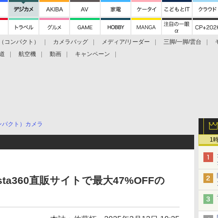
（コンパクト）
カメラバッグ
メディア/リーダー
三脚/一脚/雲台
道
航空機
動画
キャンペーン
ンパクト）カメラ
1
Insta360直販サイトで最大47%OFFの