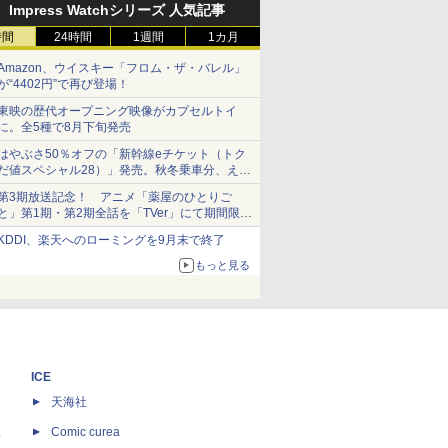
Impress Watchシリーズ 人気記事
時間
24時間
1週間
1カ月
Amazon、ウイスキー「フロム・ザ・バレル」
が“4402円”で再び登場！
東映の歴代オープニング映像がカプセルトイ
に。全5種で8月下旬発売
はやぶさ50％オフの「新幹線eチケット（トク
だ値スペシャル28）」発売。秋冬乗車分、えき
ねっと限定
第3期放送記念！ アニメ「薬屋のひとりご
と」第1期・第2期全話を「TVer」にて期間限定
で順次無料配信開始
KDDI、楽天へのローミングを9月末で終了
もっと見る
ICE
天海社
ス
Comic curea