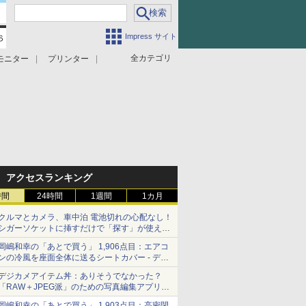
Impress サイト
全カテゴリ
モニター
プリンター
アクセスランキング
時間
24時間
1週間
1カ月
クルマとカメラ、車中泊 電池切れの心配なし！
シガーソケットに挿すだけで「探す」が使える
スマートタグ - デジカメ Watch
岡嶋和幸の「あとで買う」 1,906点目：エアコ
ンの冷風を座面全体に送るシートカバー - デジ
カメ Watch
デジカメアイテム丼：ありそうでなかった？
「RAW＋JPEG派」のための写真編集アプリ
カメラデフォルトのJPEGを大切にする
岡嶋和幸の「あとで買う」 1,903点目：高密閉