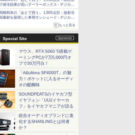
「Filmator」
で保冷効果が高いクーラーボックス - デジカメ
Watch
岡嶋和幸の「あとで買う」 1,905点目：放射冷
却素材を採用した車用サンシェード - デジカメ
Watch
もっと見る
Special Site
マウス、RTX 5060 Ti搭載ゲ
ーミングPCが7万5,000円オ
フで30万円台！
「A&ultima SP4000T」の魅
力！ポケットに入るオーディ
オの醍醐味
SOUNDPEATSのイヤカフ型
イヤフォン「UU2イヤーカ
フ」をイヤカフマニアが語る
総合オーディオブランドに進
化するSHANLINGとは何者
か？