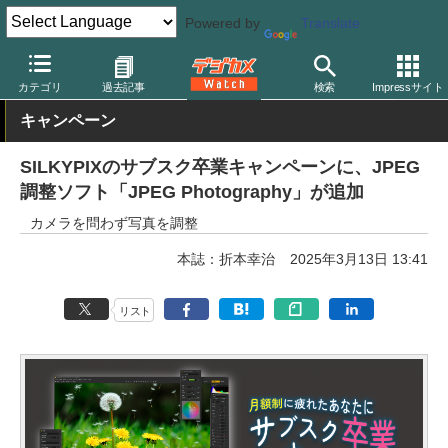
Powered by
Translate
デジカメ Watch
PC/モバイル関連
アプリ/ソフトウェア
カテゴリ
過去記事
検索
Impressサイト
キャンペーン
SILKYPIXのサブスク卒業キャンペーンに、JPEG
調整ソフト「JPEG Photography」が追加
カメラを問わず写真を調整
本誌：折本幸治
2025年3月13日 13:41
リスト