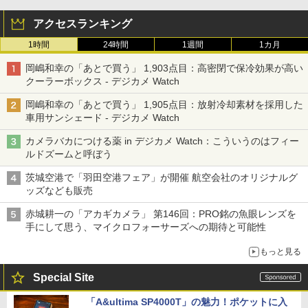
アクセスランキング
1時間
24時間
1週間
1カ月
岡嶋和幸の「あとで買う」 1,903点目：高密閉で保冷効果が高い
クーラーボックス - デジカメ Watch
岡嶋和幸の「あとで買う」 1,905点目：放射冷却素材を採用した
車用サンシェード - デジカメ Watch
カメラバカにつける薬 in デジカメ Watch：こういうのはフィー
ルドズームと呼ぼう
茨城空港で「羽田空港フェア」が開催 航空会社のオリジナルグ
ッズなども販売
赤城耕一の「アカギカメラ」 第146回：PRO銘の魚眼レンズを
手にして思う、マイクロフォーサーズへの期待と可能性
もっと見る
Special Site
「A&ultima SP4000T」の魅力！ポケットに入