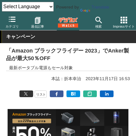
Powered by
Translate
デジカメ Watch
PC/モバイル関連
カテゴリ
過去記事
検索
Impressサイト
キャンペーン
「Amazon ブラックフライデー 2023」でAnker製
品が最大50％OFF
最新ポータブル電源もセール対象
本誌：折本幸治
2023年11月17日 16:53
リスト