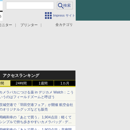
Impress サイト
全カテゴリ
モニター
プリンター
アクセスランキング
時間
24時間
1週間
1カ月
カメラバカにつける薬 in デジカメ Watch：こう
いうのはフィールドズームと呼ぼう
茨城空港で「羽田空港フェア」が開催 航空会社
のオリジナルグッズなども販売
岡嶋和幸の「あとで買う」 1,904点目：軽くて
シンプルで持ち歩きやすいカメラバッグ - デジ
カメ Watch
岡嶋和幸の「あとで買う」 1,903点目：高密閉