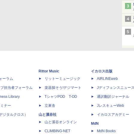
Rittor Music
イカロス出版
dフォーラム
リットーミュージック
AIRLINEweb
ップ担当者フォーラム
楽器探そう!デジマート
Jディフェンスニュー
ness Library
TシャツPOD T-OD
通訳翻訳ジャーナル
セミナー
立東舎
JレスキューWeb
 X（デジタルクロス）
山と溪谷社
イカロスアカデミー
山と溪谷オンライン
MdN
CLIMBING-NET
MdN Books