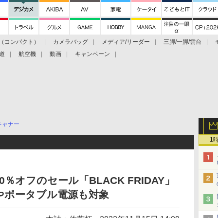
（コンパクト）
カメラバッグ
メディア/リーダー
三脚/一脚/雲台
道
航空機
動画
キャンペーン
キャナー
1
％オフのセール「BLACK FRIDAY」
やポータブル電源も対象