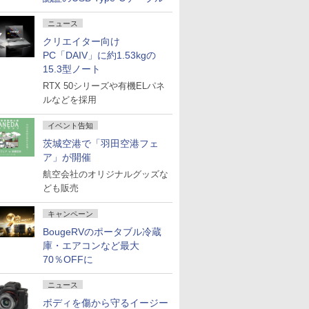
ニュース
クリエイター向け
PC「DAIV」に約1.53kgの
15.3型ノート
RTX 50シリーズや有機ELパネ
ルなどを採用
イベント告知
茨城空港で「羽田空港フェ
ア」が開催
航空会社のオリジナルグッズな
ども販売
キャンペーン
BougeRVのポータブル冷蔵
庫・エアコンなど最大
70％OFFに
ニュース
ボディを傷から守るイージー