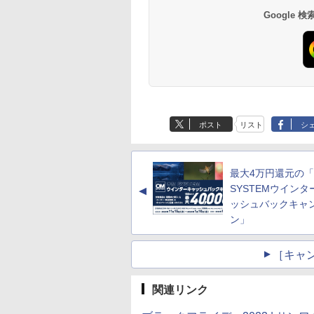
Google
ポスト
リスト
シ
最大4万円還元の「
SYSTEMウインタ
▲
ッシュバックキャ
ン」
［キャ
関連リンク