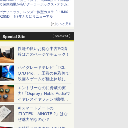
で保冷効果が高いクーラーボックス - デジカメ
Watch
パナソニック、レンズ一体型カメラ「LUMIX
FZ85D」を7年ぶりにリニューアル
もっと見る
Special Site
性能の良いお得な中古PC情
報はこのページでチェック！
ハイグレードテレビ「TCL
Q7D Pro」。圧巻の色彩美で
映画＆ゲームが極上体験に
エントリーなのに脅威の実
力!「Osprey」Noble Audioワ
イヤレスイヤフォン4機種を
一気に聴く
AIスマートノートの
iFLYTEK「AINOTE 2」はな
ぜ魅力的なのか？