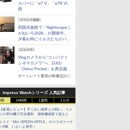
カバーに「α7 V」「α7R VI」
用
イベント告知
四国水族館で「Nightscapeこ
がねいろ2026」が開催中。
夕暮れ時にイルカたちがパフ
ォーマンスを繰り広げる
ニュース
Vlogカメラから“コンパクト
シネマカメラ”へ…DJIが
「Osmo Pocket」を再定義
ポートレート重視の映像設計に
Impress Watchシリーズ 人気記事
時間
24時間
1週間
1カ月
【家電レビュー】手ごわい雑草との戦い、コメ
リの草刈機で完全勝利 掃除機感覚で使えた
ミスド「Mrs. GREEN APPLE」のコラボドーナ
ツ4種、いよいよ発売！