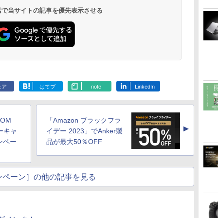
 検索で当サイトの記事を優先表示させる
ェア
はてブ
note
LinkedIn
OM
「Amazon ブラックフラ
▲
ーキャ
イデー 2023」でAnker製
ンペー
品が最大50％OFF
ンペーン］の他の記事を見る