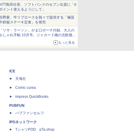
NTT島田社長、ソフトバンクのセブン出資に「d
ポイント使えるようにして」
吉野家、牛リブロースを熱々で提供する「極旨
牛鉄板ステーキ定食」を発売
「リサ・ラーソン」がま口ポーチ付録、大人の
おしゃれ手帖 10月号。ジャカード織の北欧猫デ
ザイン
もっと見る
ICE
天海社
ス
Comic curea
impress QuickBooks
PUBFUN
パブファンセルフ
IPGネットワーク
TシャツPOD pTa.shop