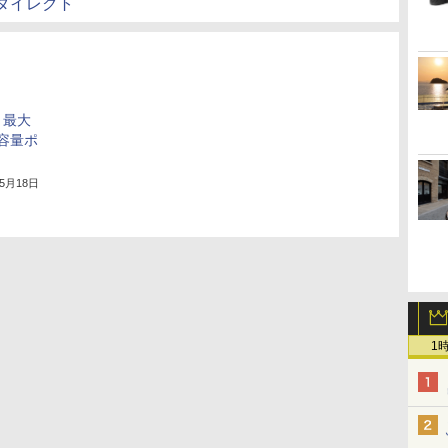
ワダイレクト
、最大
大容量ポ
年5月18日
1