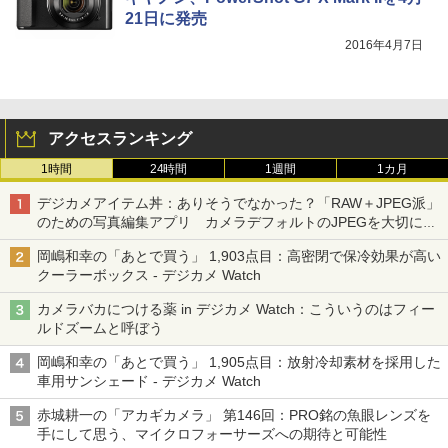
21日に発売
2016年4月7日
アクセスランキング
1時間
24時間
1週間
1カ月
デジカメアイテム丼：ありそうでなかった？「RAW＋JPEG派」
のための写真編集アプリ カメラデフォルトのJPEGを大切にす
る「Filmator」
岡嶋和幸の「あとで買う」 1,903点目：高密閉で保冷効果が高い
クーラーボックス - デジカメ Watch
カメラバカにつける薬 in デジカメ Watch：こういうのはフィー
ルドズームと呼ぼう
岡嶋和幸の「あとで買う」 1,905点目：放射冷却素材を採用した
車用サンシェード - デジカメ Watch
赤城耕一の「アカギカメラ」 第146回：PRO銘の魚眼レンズを
手にして思う、マイクロフォーサーズへの期待と可能性