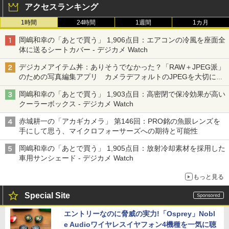
アクセスランキング
1時間
24時間
1週間
1カ月
岡嶋和幸の「あとで買う」 1,906点目：エアコンの冷風を座面全
体に送るシートカバー - デジカメ Watch
デジカメアイテム丼：ありそうでなかった？「RAW＋JPEG派」
のための写真編集アプリ カメラデフォルトのJPEGを大切にす
る「Filmator」
岡嶋和幸の「あとで買う」 1,903点目：高密閉で保冷効果が高い
クーラーボックス - デジカメ Watch
赤城耕一の「アカギカメラ」 第146回：PRO銘の魚眼レンズを
手にして思う、マイクロフォーサーズへの期待と可能性
岡嶋和幸の「あとで買う」 1,905点目：放射冷却素材を採用した
車用サンシェード - デジカメ Watch
もっと見る
Special Site
エントリーなのに脅威の実力!「Osprey」Nobl
e Audioワイヤレスイヤフォン4機種を一気に聴