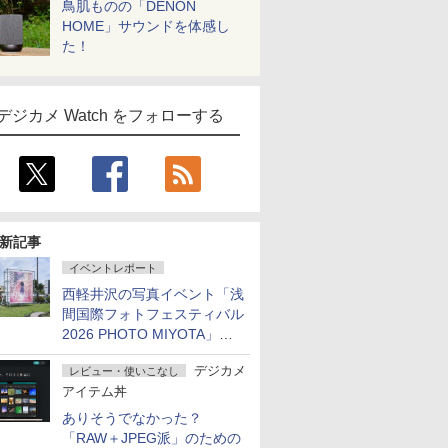
鳥肌ものの「DENON
HOME」サウンドを体感し
た！
デジカメ Watch をフォローする
新記事
イベントレポート
西軽井沢の写真イベント「浅
間国際フォトフェスティバル
2026 PHOTO MIYOTA」が
開幕
デジカメ
レビュー・使いこなし
アイテム丼
ありそうでなかった？
「RAW＋JPEG派」のための