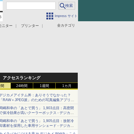
Impress サイト
全カテゴリ
モニター
プリンター
アクセスランキング
時間
24時間
1週間
1カ月
デジカメアイテム丼：ありそうでなかった？
「RAW＋JPEG派」のための写真編集アプリ
カメラデフォルトのJPEGを大切にする
岡嶋和幸の「あとで買う」 1,903点目：高密閉
「Filmator」
で保冷効果が高いクーラーボックス - デジカメ
Watch
岡嶋和幸の「あとで買う」 1,905点目：放射冷
却素材を採用した車用サンシェード - デジカメ
Watch
カメラバカにつける薬 in デジカメ Watch：こう