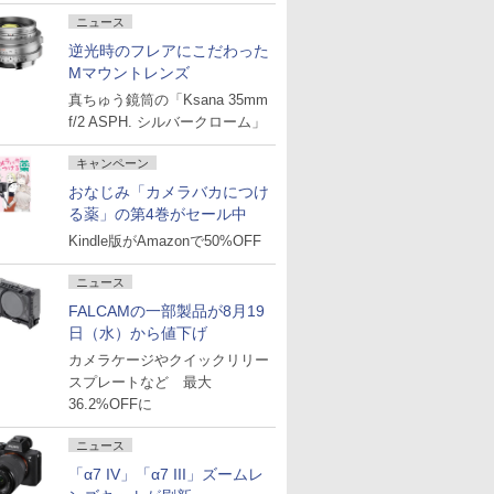
ニュース
逆光時のフレアにこだわった
Mマウントレンズ
真ちゅう鏡筒の「Ksana 35mm
f/2 ASPH. シルバークローム」
キャンペーン
おなじみ「カメラバカにつけ
る薬」の第4巻がセール中
Kindle版がAmazonで50%OFF
ニュース
FALCAMの一部製品が8月19
日（水）から値下げ
カメラケージやクイックリリー
スプレートなど 最大
36.2%OFFに
ニュース
「α7 IV」「α7 III」ズームレ