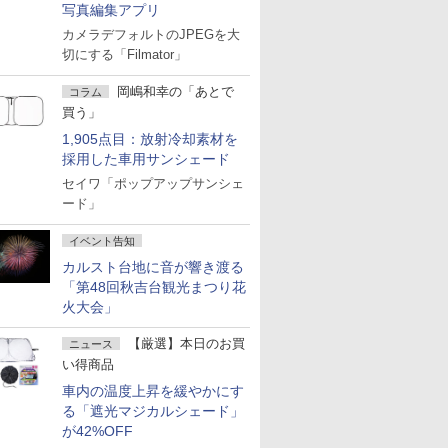
写真編集アプリ
カメラデフォルトのJPEGを大
切にする「Filmator」
岡嶋和幸の「あとで
コラム
買う」
1,905点目：放射冷却素材を
採用した車用サンシェード
セイワ「ポップアップサンシェ
ード」
イベント告知
カルスト台地に音が響き渡る
「第48回秋吉台観光まつり花
火大会」
【厳選】本日のお買
ニュース
い得商品
車内の温度上昇を緩やかにす
る「遮光マジカルシェード」
が42%OFF