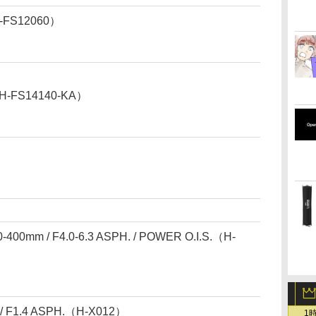
FS12060）
-FS14140-KA）
400mm / F4.0-6.3 ASPH. / POWER O.I.S.（H-
/ F1.4 ASPH.（H-X012）
1