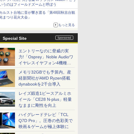
いうのはフィールドズームと呼ぼう
カルスト台地に音が響き渡る「第48回秋吉台観
光まつり花火大会」
もっと見る
Special Site
エントリーなのに脅威の実
力!「Osprey」Noble Audioワ
イヤレスイヤフォン4機種を
一気に聴く
メモリ32GBでも予算内。産
経新聞社がAMD Ryzen搭載
dynabookを2千台導入
レイズ鍛造1ピースアルミホ
イール「CE28 N-plus」軽量
なままに剛性を向上
ハイグレードテレビ「TCL
Q7D Pro」。圧巻の色彩美で
映画＆ゲームが極上体験に