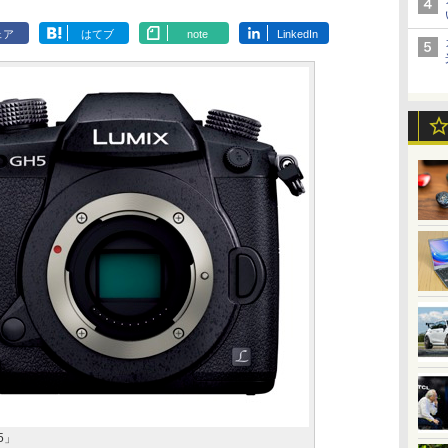
ェア
はてブ
note
LinkedIn
5」