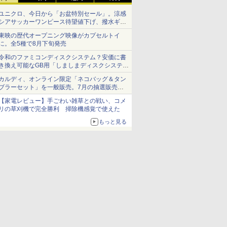
ユニクロ、今日から「お盆特別セール」。涼感
シアサッカーワンピース待望値下げ、撥水ギア
ショーツは1990円に
東映の歴代オープニング映像がカプセルトイ
に。全5種で8月下旬発売
令和のファミコンディスクシステム？安価に書
き換え可能なGB用「しましまディスクシステ
ム」
カルディ、オンライン限定「ネコバッグ＆タン
ブラーセット」を一般販売。7月の抽選販売の
当選無効分
【家電レビュー】手ごわい雑草との戦い、コメ
リの草刈機で完全勝利 掃除機感覚で使えた
もっと見る