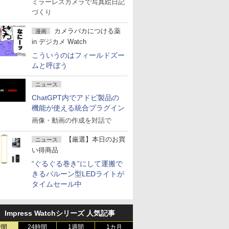
ミラーレスカメラで写真絵日記
づくり
カメラバカにつける薬
漫画
in デジカメ Watch
こういうのはフィールドズー
ムと呼ぼう
ニュース
ChatGPT内でアドビ製品の
機能が使える統合プラグイン
画像・動画の作成を対話で
【厳選】本日のお買
ニュース
い得商品
“ぐるぐる巻き”にして運搬で
きるバルーン型LEDライトが
タイムセール中
Impress Watchシリーズ 人気記事
時間
24時間
1週間
1カ月