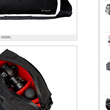
3500N」