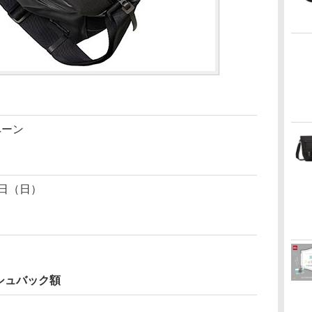
ペーン
4日（日）
シュバック額