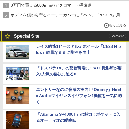
3万円で買える800mmのアクロマート望遠鏡
ボディを傷から守るイージーカバーに「α7 V」「α7R VI」用
もっと見る
Special Site
レイズ鍛造1ピースアルミホイール「CE28 N-p
lus」軽量なままに剛性を向上
「ドスパラTV」の配信現場に“PAD”撮影班が潜
入!人気の秘訣に迫る!!
エントリーなのに脅威の実力!「Osprey」Nobl
e Audioワイヤレスイヤフォン4機種を一気に聴
く
「A&ultima SP4000T」の魅力！ポケットに入
るオーディオの醍醐味