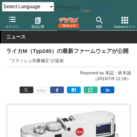
Powered by
Translate
デジカメ Watch
カメラ
レンジファインダーカメラ
ライカ
カテゴリ
過去記事
検索
Impressサイト
ニュース
ライカM（Typ240）の最新ファームウェアが公開
“フラッシュ光量補正”が追加
Reported by 本誌：鈴木誠
（2015/7/9 12:18）
リスト