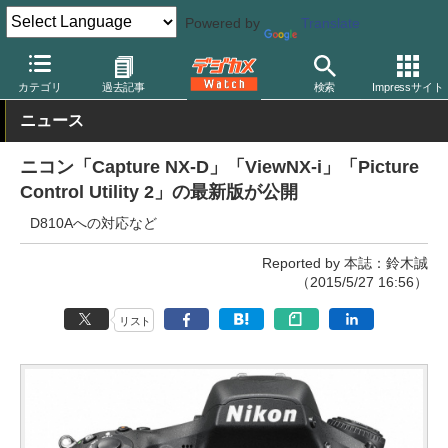
Powered by
Translate
デジカメ Watch
カメラ
一眼レフカメラ
ニコン
カテゴリ
過去記事
検索
Impressサイト
ニュース
ニコン「Capture NX-D」「ViewNX-i」「Picture
Control Utility 2」の最新版が公開
D810Aへの対応など
Reported by 本誌：鈴木誠
（2015/5/27 16:56）
リスト