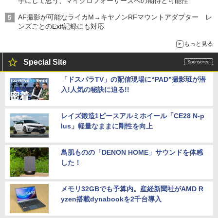
手にして思う、マイクロフォーサーズへの期待と可能性
AF撮影が可能なライカM→キヤノンRFマウントアダプター レ
ンズごとのExif記録にも対応
もっと見る
Special Site
「ドスパラTV」の配信現場に“PAD”撮影班が潜
入!人気の秘訣に迫る!!
レイズ鍛造1ピースアルミホイール「CE28 N-p
lus」軽量なままに剛性を向上
鳥肌ものの「DENON HOME」サウンドを体感
した！
メモリ32GBでも予算内。産経新聞社がAMD R
yzen搭載dynabookを2千台導入