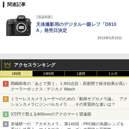
関連記事
ニュース
天体撮影用のデジタル一眼レフ「D810
A」発売日決定
2015年5月15日
アクセスランキング
1時間
24時間
1週間
1カ月
岡嶋和幸の「あとで買う」 1,903点目：高密閉で保冷効果が高い
クーラーボックス - デジカメ Watch
ミラーレスカメラユーザーのための「動画サブカメラ論」 アク
ションカメラにジンバルカメラ……その実質的な違いは？
3万円で買える800mmのアクロマート望遠鏡
赤城耕一の「アカギカメラ」 第146回：PRO銘の魚眼レンズを