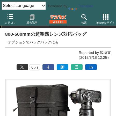
Powered by
Translate
ニュース
カテゴリ
過去記事
検索
Impressサイト
800-500mmの超望遠レンズ対応バッグ
オプションでバックパックにも
Reported by 飯塚直
（2015/3/18 12:25）
リスト