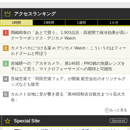
アクセスランキング
1時間
24時間
1週間
1カ月
岡嶋和幸の「あとで買う」 1,903点目：高密閉で保冷効果が高い
クーラーボックス - デジカメ Watch
カメラバカにつける薬 in デジカメ Watch：こういうのはフィー
ルドズームと呼ぼう
赤城耕一の「アカギカメラ」 第146回：PRO銘の魚眼レンズを
手にして思う、マイクロフォーサーズへの期待と可能性
茨城空港で「羽田空港フェア」が開催 航空会社のオリジナルグ
ッズなども販売
カルスト台地に音が響き渡る「第48回秋吉台観光まつり花火大
会」
もっと見る
Special Site