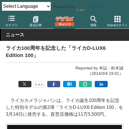
Powered by
Translate
デジカメ Watch
カメラ
レンズ一体型（コンパクト）カメラ
ラ
カテゴリ
過去記事
検索
Impressサイト
ニュース
ライカ100周年を記念した「ライカD-LUX6
Edition 100」
Reported by 本誌：鈴木誠
（2014/3/4 19:01）
リスト
ライカカメラジャパンは、ライカ誕生100周年を記念
した特別モデルの第2弾「ライカD-LUX6 Edition 100」を
3月14日に発売する。直営店価格は11万5,500円。