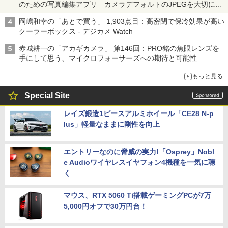
のための写真編集アプリ カメラデフォルトのJPEGを大切にす
る「Filmator」
岡嶋和幸の「あとで買う」 1,903点目：高密閉で保冷効果が高い
クーラーボックス - デジカメ Watch
赤城耕一の「アカギカメラ」 第146回：PRO銘の魚眼レンズを
手にして思う、マイクロフォーサーズへの期待と可能性
もっと見る
Special Site
レイズ鍛造1ピースアルミホイール「CE28 N-p
lus」軽量なままに剛性を向上
エントリーなのに脅威の実力!「Osprey」Nobl
e Audioワイヤレスイヤフォン4機種を一気に聴
く
マウス、RTX 5060 Ti搭載ゲーミングPCが7万
5,000円オフで30万円台！