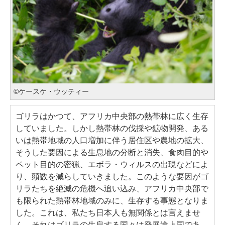
©ケースケ・ウッティー
ゴリラはかつて、アフリカ中央部の熱帯林に広く生存
していました。しかし熱帯林の伐採や鉱物開発、ある
いは熱帯地域の人口増加に伴う居住区や農地の拡大、
そうした要因による生息地の分断と消失、食肉目的や
ペット目的の密猟、エボラ・ウィルスの出現などによ
り、頭数を減らしていきました。このような要因がゴ
リラたちを絶滅の危機へ追い込み、アフリカ中央部で
も限られた熱帯林地域のみに、生存する事態となりま
した。これは、私たち日本人も無関係とは言えませ
ん。それはゴリラの生息する国々は発展途上国であ