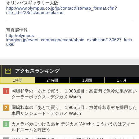
オリンパスギャラリー大阪
http://www.olympus.co.jp/jp/contact/list/map_format.cfm?
site_id=22&nickname=plazao
写真展情報
http://olympus-
imaging.jp/event_campaign/event/photo_exhibition/130627_keis
uke/
アクセスランキング
1時間
24時間
1週間
1カ月
岡嶋和幸の「あとで買う」 1,903点目：高密閉で保冷効果が高い
クーラーボックス - デジカメ Watch
岡嶋和幸の「あとで買う」 1,905点目：放射冷却素材を採用した
車用サンシェード - デジカメ Watch
カメラバカにつける薬 in デジカメ Watch：こういうのはフィー
ルドズームと呼ぼう