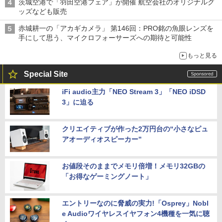
茨城空港で「羽田空港フェア」が開催 航空会社のオリジナルグ
ッズなども販売
赤城耕一の「アカギカメラ」 第146回：PRO銘の魚眼レンズを
手にして思う、マイクロフォーサーズへの期待と可能性
もっと見る
Special Site
iFi audio主力「NEO Stream 3」「NEO iDSD
3」に迫る
クリエイティブが作った2万円台の“小さなピュ
アオーディオスピーカー”
お値段そのままでメモリ倍増！メモリ32GBの
「お得なゲーミングノート」
エントリーなのに脅威の実力!「Osprey」Nobl
e Audioワイヤレスイヤフォン4機種を一気に聴