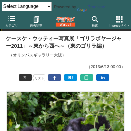
Powered by
Translate
ニュース
カテゴリ
過去記事
検索
Impressサイト
ケースケ・ウッティー写真展「ゴリラボヤージャ
ー2011」～東から西へ～（東のゴリラ編）
（オリンパスギャラリー大阪）
（2013/6/13 00:00）
リスト