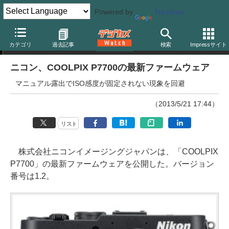
Powered by
Translate
ニュース
カテゴリ
過去記事
検索
Impressサイト
ニコン、COOLPIX P7700の最新ファームウェア
マニュアル露出でISO感度が固定されない現象を回避
（2013/5/21 17:44）
リスト
株式会社ニコンイメージングジャパンは、「COOLPIX
P7700」の最新ファームウェアを公開した。バージョン
番号は1.2。