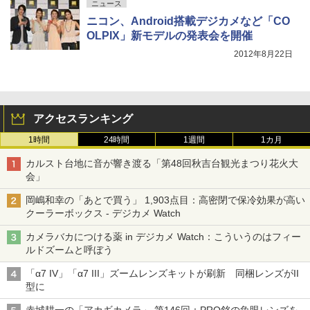
ニュース
ニコン、Android搭載デジカメなど「CO
OLPIX」新モデルの発表会を開催
2012年8月22日
アクセスランキング
1時間
24時間
1週間
1カ月
カルスト台地に音が響き渡る「第48回秋吉台観光まつり花火大
会」
岡嶋和幸の「あとで買う」 1,903点目：高密閉で保冷効果が高い
クーラーボックス - デジカメ Watch
カメラバカにつける薬 in デジカメ Watch：こういうのはフィー
ルドズームと呼ぼう
「α7 IV」「α7 III」ズームレンズキットが刷新 同梱レンズがII
型に
赤城耕一の「アカギカメラ」 第146回：PRO銘の魚眼レンズを